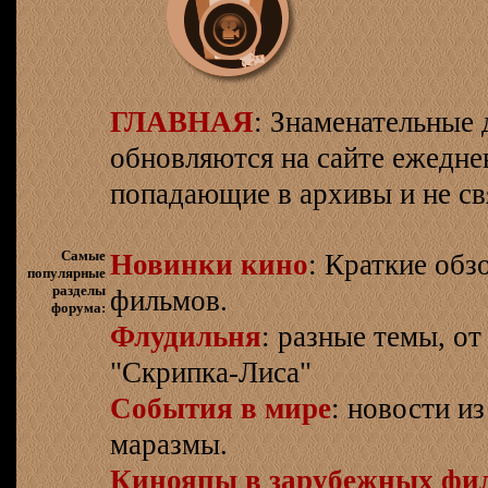
ГЛАВНАЯ
: Знаменательные 
обновляются на сайте ежеднев
попадающие в архивы и не св
Самые
Новинки кино
: Краткие об
популярные
разделы
фильмов.
форума:
Флудильня
: разные темы, о
"Скрипка-Лиса"
События в мире
: новости и
маразмы.
Кинояпы в зарубежных фи