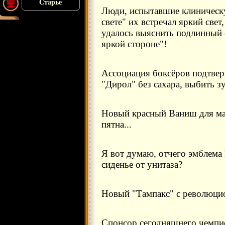
Старье
Люди, испытавшие клиническу
свете" их встречал яркий све
удалось выяснить подлинный 
яркой стороне"!
Ассоциация боксёров подтверж
"Дирол" без сахара, выбить зу
Новый красный Ваниш для ма
пятна...
Я вот думаю, отчего эмблема
сиденье от унитаза?
Новый "Тампакс" с революцио
Спонсор сегодняшнего чемпи