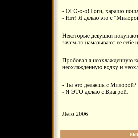
- О! О-о-о! Гоги, харашо пош
- Нэт! Я делаю это с "Милоро
Некоторые девушки покупают
зачем-то намазывают ее себе н
Пробовал я неохлажденную ко
неохлажденную водку и неохла
- Ты это делаешь с Милорой?
- Я ЭТО делаю с Виагрой.
Лето 2006
ВЫ