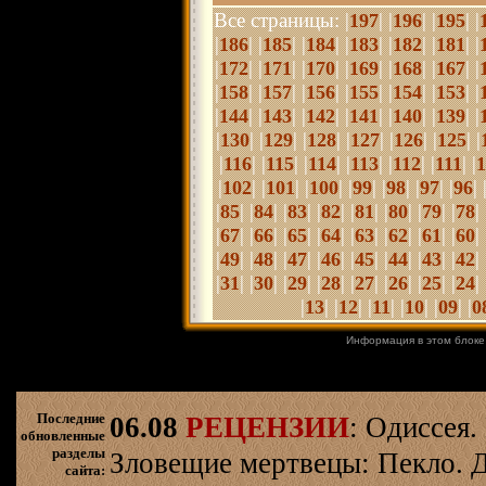
Все страницы: |
| |
| |
| |
197
196
195
|
| |
| |
| |
| |
| |
| |
186
185
184
183
182
181
|
| |
| |
| |
| |
| |
| |
172
171
170
169
168
167
|
| |
| |
| |
| |
| |
| |
158
157
156
155
154
153
|
| |
| |
| |
| |
| |
| |
144
143
142
141
140
139
|
| |
| |
| |
| |
| |
| |
130
129
128
127
126
125
|
| |
| |
| |
| |
| |
| |
116
115
114
113
112
111
1
|
| |
| |
| |
| |
| |
| |
| 
102
101
100
99
98
97
96
|
| |
| |
| |
| |
| |
| |
| |
| 
85
84
83
82
81
80
79
78
|
| |
| |
| |
| |
| |
| |
| |
| 
67
66
65
64
63
62
61
60
|
| |
| |
| |
| |
| |
| |
| |
| 
49
48
47
46
45
44
43
42
|
| |
| |
| |
| |
| |
| |
| |
| 
31
30
29
28
27
26
25
24
|
| |
| |
| |
| |
| |
13
12
11
10
09
0
Информация в этом блоке
Последние
06.08
РЕЦЕНЗИИ
: Одиссея.
обновленные
разделы
Зловещие мертвецы: Пекло. Д
сайта: