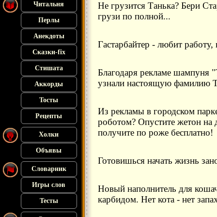
Читальня
Не грузится Танька? Бери Ста
грузи по полной...
Перлы
Анекдоты
Гастарбайтер - любит работу,
Сказки-fix
Стишата
Благодаря рекламе шампуня "
узнали настоящую фамилию 
Аккорды
Тосты
Из рекламы в городском парк
Рецепты
роботом? Опустите жетон на д
получите по роже бесплатно!
Холки
Объявы
Готовишься начать жизнь зан
Словарник
Игры слов
Новый наполнитель для кошачь
карбидом. Нет кота - нет запа
Тесты