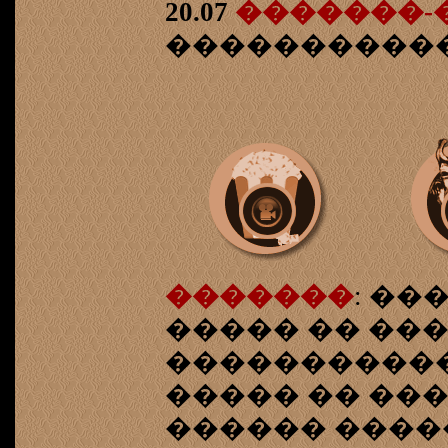
20.07
�������-
�������������
�������
: ��
����� �� ��
�����������
����� �� ���
������ ����