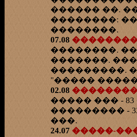
������ ��. �
��������: ��
��������.
07.08
�������
��������. �
�������. ���
���������. 
"����� �����
02.08
�������
����� ��� - 8
��������� - 32
���.
24.07
�����-��