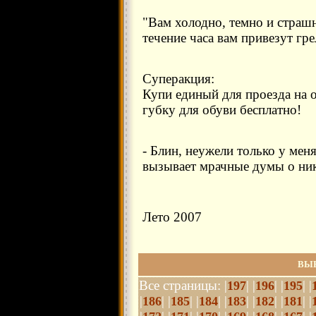
"Вам холодно, темно и страшн
течение часа вам привезут гре
Суперакция:
Купи единый для проезда на 
губку для обуви бесплатно!
- Блин, неужели только у ме
вызывает мрачные думы о ник
Лето 2007
ВЫ
Все страницы: |
| |
| |
| |
197
196
195
|
| |
| |
| |
| |
| |
| |
186
185
184
183
182
181