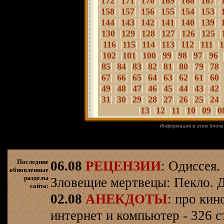
|
| |
| |
| |
| |
| |
| |
172
171
170
169
168
167
|
| |
| |
| |
| |
| |
| |
158
157
156
155
154
153
|
| |
| |
| |
| |
| |
| |
144
143
142
141
140
139
|
| |
| |
| |
| |
| |
| |
130
129
128
127
126
125
|
| |
| |
| |
| |
| |
| |
116
115
114
113
112
111
1
|
| |
| |
| |
| |
| |
| |
| 
102
101
100
99
98
97
96
|
| |
| |
| |
| |
| |
| |
| |
| 
85
84
83
82
81
80
79
78
|
| |
| |
| |
| |
| |
| |
| |
| 
67
66
65
64
63
62
61
60
|
| |
| |
| |
| |
| |
| |
| |
| 
49
48
47
46
45
44
43
42
|
| |
| |
| |
| |
| |
| |
| |
| 
31
30
29
28
27
26
25
24
|
| |
| |
| |
| |
| |
13
12
11
10
09
0
Информация в этом блоке
Последние
06.08
РЕЦЕНЗИИ
: Одиссея.
обновленные
разделы
Зловещие мертвецы: Пекло. Д
сайта:
02.08
АНЕКДОТЫ
: про кин
интернет и компьютер - 326 ст