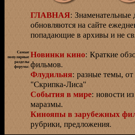
ГЛАВНАЯ
: Знаменательные 
обновляются на сайте ежеднев
попадающие в архивы и не св
Самые
Новинки кино
: Краткие об
популярные
разделы
фильмов.
форума:
Флудильня
: разные темы, о
"Скрипка-Лиса"
События в мире
: новости и
маразмы.
Кинояпы в зарубежных фи
рубрики, предложения.