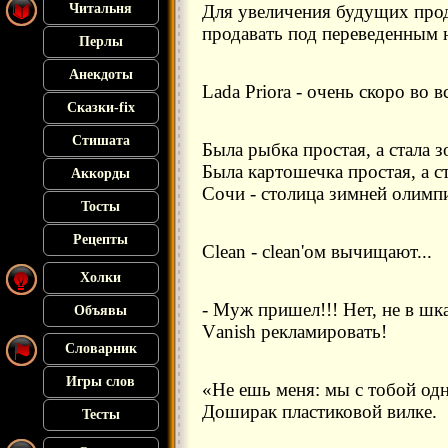
Читальня
Для увеличения будущих прода
продавать под переведенным 
Перлы
Анекдоты
Lada Priora - очень скоро во 
Сказки-fix
Стишата
Была рыбка простая, а стала з
Была картошечка простая, а ст
Аккорды
Сочи - столица зимней олимп
Тосты
Рецепты
Clean - clean'ом вычищают...
Холки
- Муж пришел!!! Нет, не в шк
Объявы
Vаnish рекламировать!
Словарник
Игры слов
«Не ешь меня: мы с тобой одно
Доширак пластиковой вилке.
Тесты