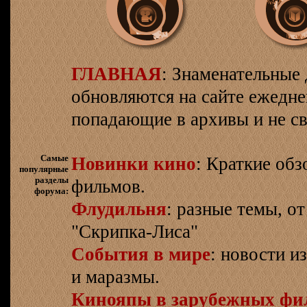
ГЛАВНАЯ
: Знаменательные 
обновляются на сайте ежеднев
попадающие в архивы и не св
Самые
Новинки кино
: Краткие об
популярные
разделы
фильмов.
форума:
Флудильня
: разные темы, о
"Скрипка-Лиса"
События в мире
: новости и
и маразмы.
Кинояпы в зарубежных фи