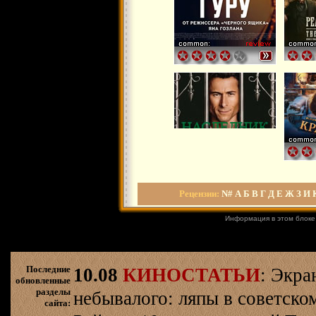
Рецензии
:
N#
А
Б
В
Г
Д
Е
Ж
З
И
Информация в этом блоке
Последние
10.08
КИНОСТАТЬИ
: Экра
обновленные
разделы
небывалого: ляпы в советско
сайта: