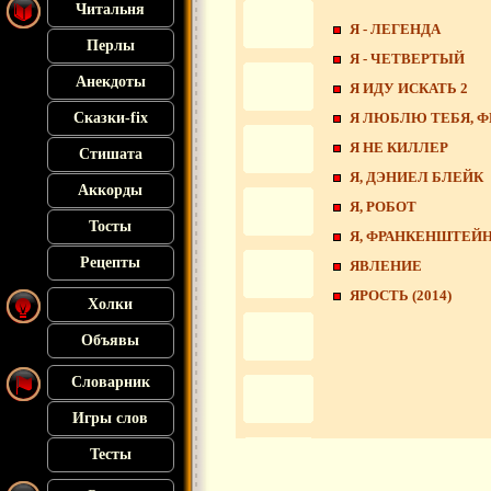
Читальня
Я - ЛЕГЕНДА
Перлы
Я - ЧЕТВЕРТЫЙ
Анекдоты
Я ИДУ ИСКАТЬ 2
Я ЛЮБЛЮ ТЕБЯ, 
Сказки-fix
Я НЕ КИЛЛЕР
Стишата
Я, ДЭНИЕЛ БЛЕЙК
Аккорды
Я, РОБОТ
Тосты
Я, ФРАНКЕНШТЕЙ
Рецепты
ЯВЛЕНИЕ
ЯРОСТЬ (2014)
Холки
Объявы
Словарник
Игры слов
Тесты