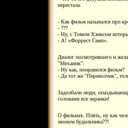
перестала.
- Как фильм назывался про кр
- ???
- Ну, с Томом Хэнксом котор
- А! «Форрест Гамп».
Диалог посмотревшего и жел
"Механик":
- Ну как, понравился фильм?
- Да тот же "Перевозчик", то
Задолбали люди, опаздывающи
головами все экранки!
О фильмах. Плять, ну как чел
звоном будильника??!