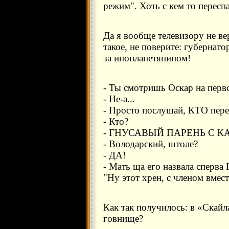
режим". Хоть с кем то пересп
Да я вообще телевизору не в
такое, не поверите: губернат
за инопланетянином!
- Ты смотришь Оскар на перв
- Не-а...
- Просто послушай, КТО пере
- Кто?
- ГНУСАВЫЙ ПАРЕНЬ С К
- Володарский, штоле?
- ДА!
- Мать ща его назвала сперва
"Ну этот хрен, с членом вмест
Как так получилось: в «Скайл
говнище?