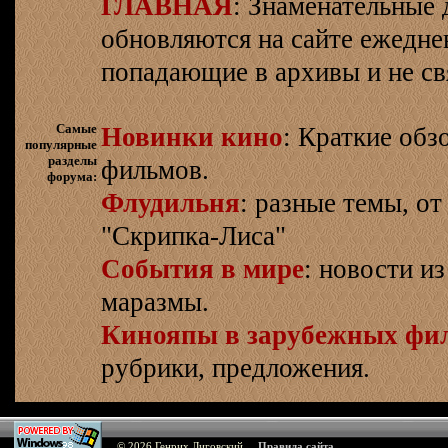
ГЛАВНАЯ
: Знаменательные 
обновляются на сайте ежеднев
попадающие в архивы и не св
Самые
Новинки кино
: Краткие об
популярные
разделы
фильмов.
форума:
Флудильня
: разные темы, о
"Скрипка-Лиса"
События в мире
: новости и
маразмы.
Кинояпы в зарубежных фи
рубрики, предложения.
© 2026
Генрих Лиговский
Правила сайта