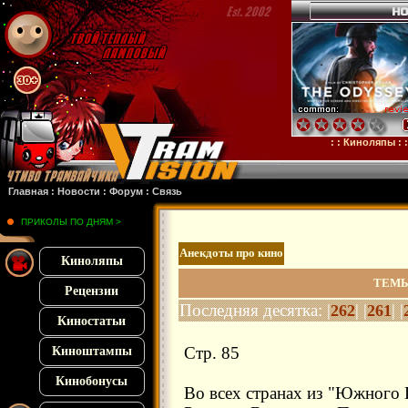
: : Киноляпы : :
Давление
Главная
:
Новости
:
Форум
:
Связь
ПРИКОЛЫ ПО ДНЯМ >
Анекдоты про кино
Киноляпы
ТЕМЫ
Рецензии
Последняя десятка: |
| |
| |
262
261
Киностатьи
Стр. 85
Киноштампы
Кинобонусы
Во всех странах из "Южного 