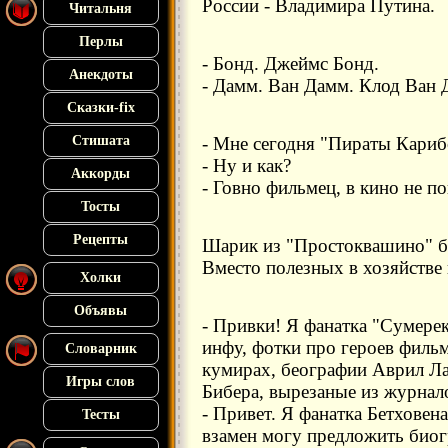
России - Владимира Путина.
Читальня
Перлы
- Бонд. Джеймс Бонд.
Анекдоты
- Дамм. Ван Дамм. Клод Ван
Сказки-fix
Стишата
- Мне сегодня "Пираты Кариб
- Ну и как?
Аккорды
- Говно фильмец, в кино не по
Тосты
Рецепты
Шарик из "Простоквашино" б
Вместо полезных в хозяйстве
Холки
Объявы
- Привки! Я фанатка "Сумерек
инфу, фотки про героев фильма
Словарник
кумирах, беографии Аврил Л
Игры слов
Бибера, вырезаные из журнало
- Привет. Я фанатка Бетховен
Тесты
взамен могу предложить биог