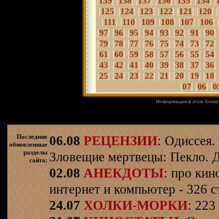
|
| |
| |
| |
| |
| |
| |
139
138
137
136
135
134
|
| |
| |
| |
| |
| |
| |
125
124
123
122
121
120
|
| |
| |
| |
| |
| |
| 
111
110
109
108
107
106
|
| |
| |
| |
| |
| |
| |
| |
| 
97
96
95
94
93
92
91
90
|
| |
| |
| |
| |
| |
| |
| |
| 
79
78
77
76
75
74
73
72
|
| |
| |
| |
|
|
| |
| |
| |
| 
61
60
59
58
57
56
55
54
|
| |
| |
| |
| |
| |
| |
| |
| 
43
42
41
40
39
38
37
36
|
| |
| |
| |
| |
| |
| |
| |
| 
25
24
23
22
21
20
19
18
|
| |
| |
07
06
0
Информация в этом блоке
Последние
06.08
РЕЦЕНЗИИ
: Одиссея.
обновленные
разделы
Зловещие мертвецы: Пекло. Д
сайта:
02.08
АНЕКДОТЫ
: про кин
интернет и компьютер - 326 ст
24.07
ХОЛКИ-МОРКИ
: 223