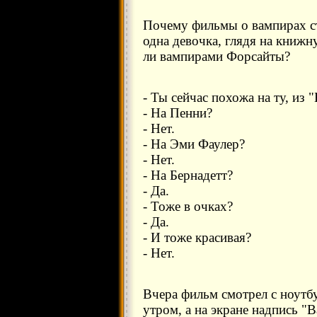
Почему фильмы о вампирах ст
одна девочка, глядя на книжн
ли вампирами Форсайты?
- Ты сейчас похожа на ту, из
- На Пенни?
- Нет.
- На Эми Фаулер?
- Нет.
- На Бернадетт?
- Да.
- Тоже в очках?
- Да.
- И тоже красивая?
- Нет.
Вчера фильм смотрел с ноутбу
утром, а на экране надпись 