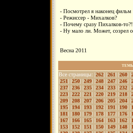
- Посмотрел я наконец фильм э
- Режиссер - Михалков?
- Почему сразу Пихалков-то?!
- Ну мало ли. Может, созрел 
Весна 2011
ТЕМЫ
Все страницы: |
| |
| |
| |
262
261
260
|
| |
| |
| |
| |
| |
| |
251
250
249
248
247
246
|
| |
| |
| |
| |
| |
| |
237
236
235
234
233
232
|
| |
| |
| |
| |
| |
| |
223
222
221
220
219
218
|
| |
| |
| |
| |
| |
| |
209
208
207
206
205
204
|
| |
| |
| |
| |
| |
| |
195
194
193
192
191
190
|
| |
| |
| |
| |
| |
| |
181
180
179
178
177
176
|
| |
| |
| |
| |
| |
| |
167
166
165
164
163
162
|
| |
| |
| |
| |
| |
| |
153
152
151
150
149
148