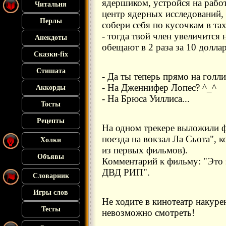
ядершиком, устройся на рабо
Читальня
центр ядерных исследований, 
Перлы
собери себя по кусочкам в та
- тогда твой член увеличится
Анекдоты
обещают в 2 раза за 10 долла
Сказки-fix
Стишата
- Да ты теперь прямо на голл
- На Дженнифер Лопес? ^_^
Аккорды
- На Брюса Уиллиса...
Тосты
Рецепты
На одном трекере выложили 
поезда на вокзал Ла Сьота", 
Холки
из первых фильмов).
Объявы
Комментарий к фильму: "Это 
ДВД РИП".
Словарник
Игры слов
Не ходите в кинотеатр накуре
Тесты
невозможно смотреть!