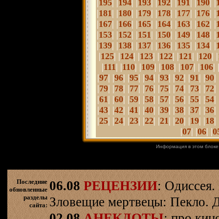
|
| |
| |
| |
| |
| |
| |
195
194
193
192
191
190
|
| |
| |
| |
| |
| |
| |
181
180
179
178
177
176
|
| |
| |
| |
| |
| |
| |
167
166
165
164
163
162
|
| |
| |
| |
| |
| |
| |
153
152
151
150
149
148
|
| |
| |
| |
| |
| |
| |
139
138
137
136
135
134
|
| |
| |
| |
| |
| |
| |
125
124
123
122
121
120
|
| |
| |
| |
| |
| |
| 
111
110
109
108
107
106
|
| |
| |
| |
| |
| |
| |
| |
| 
97
96
95
94
93
92
91
90
|
| |
| |
| |
| |
| |
| |
| |
| 
79
78
77
76
75
74
73
72
|
| |
| |
| |
|
|
| |
| |
| |
| 
61
60
59
58
57
56
55
54
|
| |
| |
| |
| |
| |
| |
| |
| 
43
42
41
40
39
38
37
36
|
| |
| |
| |
| |
| |
| |
| |
| 
25
24
23
22
21
20
19
18
|
| |
| |
07
06
0
Информация в этом блоке
Последние
06.08
РЕЦЕНЗИИ
: Одиссея.
обновленные
разделы
Зловещие мертвецы: Пекло. Д
сайта:
02.08
АНЕКДОТЫ
: про кин