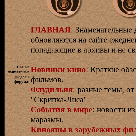
ГЛАВНАЯ
: Знаменательные 
обновляются на сайте ежеднев
попадающие в архивы и не св
Самые
Новинки кино
: Краткие об
популярные
разделы
фильмов.
форума:
Флудильня
: разные темы, о
"Скрипка-Лиса"
События в мире
: новости и
маразмы.
Кинояпы в зарубежных фи