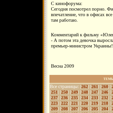
С кинофорума:
Сегодня посмотрел порно. Фи
впечатление, что в офисах все
там работаю.
Комментарий к фильму «Юлень
- А потом эта девочка выросла
премьер-министром Украины!
Весна 2009
ТЕМЫ
Все страницы: |
| |
| |
| |
262
261
260
|
| |
| |
| |
| |
| |
| |
251
250
249
248
247
246
|
| |
| |
| |
| |
| |
| |
237
236
235
234
233
232
|
| |
| |
| |
| |
| |
| |
223
222
221
220
219
218
|
| |
| |
| |
| |
| |
| |
209
208
207
206
205
204