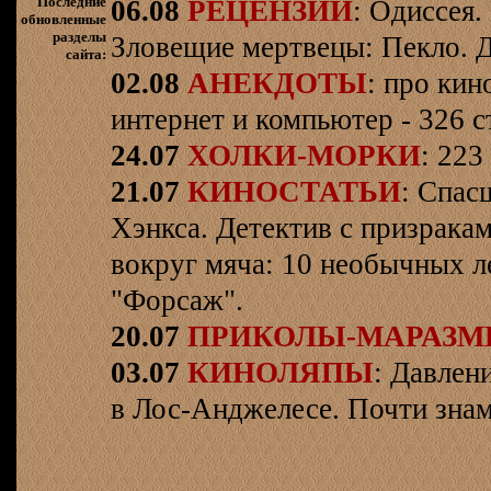
Последние
06.08
РЕЦЕНЗИИ
: Одиссея.
обновленные
разделы
Зловещие мертвецы: Пекло. Д
сайта:
02.08
АНЕКДОТЫ
: про кин
интернет и компьютер - 326 ст
24.07
ХОЛКИ-МОРКИ
: 223
21.07
КИНОСТАТЬИ
: Спас
Хэнкса. Детектив с призрака
вокруг мяча: 10 необычных л
"Форсаж".
20.07
ПРИКОЛЫ-МАРАЗ
03.07
КИНОЛЯПЫ
: Давлен
в Лос-Анджелесе. Почти знам