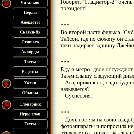
Говорят, "Гладиатор-2" очень
Читальня
президент!
Перлы
Анекдоты
***
Во второй части фильма "Суб
Сказки-fix
Тайсон, где по сюжету он ста
Стишата
таки надирает задницу Джейк
Аккорды
Тосты
***
Еду в метро, двое обсуждают 
Рецепты
Затем слышу следующий диал
– Ага, прикольно, надо будет
Холки
называется?
Объявы
– Суспензия.
Словарник
***
Игры слов
– Дочь гостям на свою свадь
Тесты
фотоаппараты и попросила не
отвлекает от торжества, свад