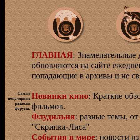
ГЛАВНАЯ
: Знаменательные 
обновляются на сайте ежеднев
попадающие в архивы и не св
Самые
Новинки кино
: Краткие об
популярные
разделы
фильмов.
форума:
Флудильня
: разные темы, о
"Скрипка-Лиса"
События в мире
: новости и