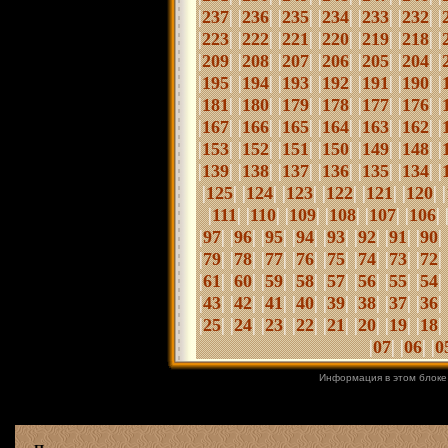
|
| |
| |
| |
| |
| |
| |
237
236
235
234
233
232
|
| |
| |
| |
| |
| |
| |
223
222
221
220
219
218
|
| |
| |
| |
| |
| |
| |
209
208
207
206
205
204
|
| |
| |
| |
| |
| |
| |
195
194
193
192
191
190
|
| |
| |
| |
| |
| |
| |
181
180
179
178
177
176
|
| |
| |
| |
| |
| |
| |
167
166
165
164
163
162
|
| |
| |
| |
| |
| |
| |
153
152
151
150
149
148
|
| |
| |
| |
| |
| |
| |
139
138
137
136
135
134
|
| |
| |
| |
| |
| |
| |
125
124
123
122
121
120
|
| |
| |
| |
| |
| |
| 
111
110
109
108
107
106
|
| |
| |
| |
| |
| |
| |
| |
| 
97
96
95
94
93
92
91
90
|
| |
| |
| |
| |
| |
| |
| |
| 
79
78
77
76
75
74
73
72
|
| |
| |
| |
|
|
| |
| |
| |
| 
61
60
59
58
57
56
55
54
|
| |
| |
| |
| |
| |
| |
| |
| 
43
42
41
40
39
38
37
36
|
| |
| |
| |
| |
| |
| |
| |
| 
25
24
23
22
21
20
19
18
|
| |
| |
07
06
0
Информация в этом блоке