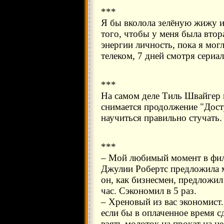
***
Я бы вколола зелёную жижу и
того, чтобы у меня была вто
энергии личность, пока я мог
телеком, 7 дней смотря сериа
***
На самом деле Тиль Швайгер 
снимается продолжение "Досту
научиться правильно стучать.
***
– Мой любимый момент в филь
Джулии Робертс предложила м
он, как бизнесмен, предложил 
час. Сэкономил в 5 раз.
– Хреновый из вас экономист.
если бы в оплаченное время сд
взять молоток на прокат на н