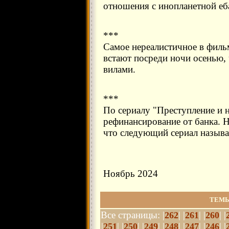
отношения с инопланетной еб
***
Самое нереалистичное в фильм
встают посреди ночи осенью, 
вилами.
***
По сериалу "Преступление и н
рефинансирование от банка. Н
что следующий сериал называ
Ноябрь 2024
ТЕМЫ
Все страницы: |
| |
| |
| |
262
261
260
|
| |
| |
| |
| |
| |
| |
251
250
249
248
247
246