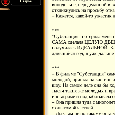
Старье
винодельне, переделанной в в
откликнулись на просьбу отка
– Кажется, какой-то ужастик н
***
"Субстанция" потеряла меня н
САМА сделала ЦЕЛУЮ ДВЕРЬ и
получилась ИДЕАЛЬНОЙ. Как
длившийся год, я уже дальше 
***
– В фильме "Субстанция" сам
молодой, пришла на кастинг 
шоу. На самом деле она бы хо
тысяч таких же молодых и кра
инстаграме и подрабатывала 
– Она пришла туда с многоле
с опытом 40-летней.
– Дык там не по такому опыт