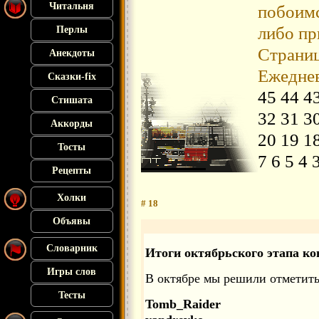
Читальня
побоимс
либо пр
Перлы
Страниц
Анекдоты
Ежедне
Сказки-fix
45
44
4
Стишата
32
31
3
Аккорды
20
19
1
Тосты
7
6
5
4
Рецепты
Холки
# 18
Объявы
Словарник
Итоги октябрьского этапа конк
Игры слов
В октябре мы решили отметить
Тесты
Tomb_Raider