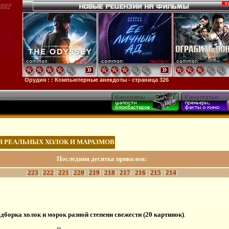
дия
: :
Компьютерные анекдоты - страница 326
 РЕАЛЬНЫХ ХОЛОК И МАРАЗМОВ
Последння десятка приколов:
|
223
| |
222
| |
221
| |
220
| |
219
| |
218
| |
217
| |
216
| |
215
| |
214
|
дборка холок и морок разной степени свежести (20 картинок)
.