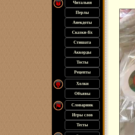
Читальня
Перлы
Анекдоты
Сказки-fix
Стишата
Аккорды
Тосты
Рецепты
Холки
Объявы
Словарник
Игры слов
Тесты