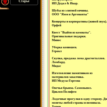
Старье
ИП Дедал & Икар.
Шубы из элитной овчины.
ООО "Язон и Аргонавты"
Концерты и корпоративы (живой звук).
Орфей
Квест "Выйти из комнаты".
Оригинальные подарки.
Минос
Уборка конюшен.
Геракл
Скупка, продажа лома драгметаллов.
Ломбард.
Мидас
Изготовление памятников из
материалов заказчика.
ИП Медуза-Горгона
Овечья брынза. Самовывоз.
Циклоп Полифем
Лодочные прогулки в одну сторону. Дв
монеты любой страны и номинала.
Харон