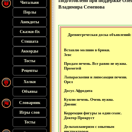
Подготовлено при поддержке Олег
Читальня
Владимира Семенова
Перлы
Анекдоты
Сказки-fix
Древнегреческая доска объявлений:
Стишата
Вставлю молнию в брюки.
Аккорды
Зевс
Тосты
Продам печень. Все равно не нужна.
Прометей
Рецепты
Лапараскопия и липосакция печени.
Холки
Орел
Досуг. Афродита
Объявы
Куплю печень. Очень нужна.
Словарник
Дионис
Игры слов
Коррекция фигуры за один сеанс.
Доктор Прокруст
Тесты
Дельтапланеризм с опытным
инструктором.