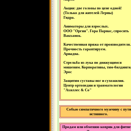
Акция: две головы по цене одной!
(Только для жителей Лерны)
Гидра.
Аниматоры для взрослых.
ООО "Оргия". Гора Парнас, спросить
Вакханок.
Качественная пряжа от производителя.
Прочность гарантируем.
Ариадна.
Стрельба из лука по движущимся
мишеням. Корпоративы, тим-билдинги
Эрос
Защитим суставы ног и сухожилия.
Центр ортопедии и травматологии
"Ахиллес & Со"
Собью симпатичного мужчину с пут
истинного.
Продам или обменяю коврик для фитне