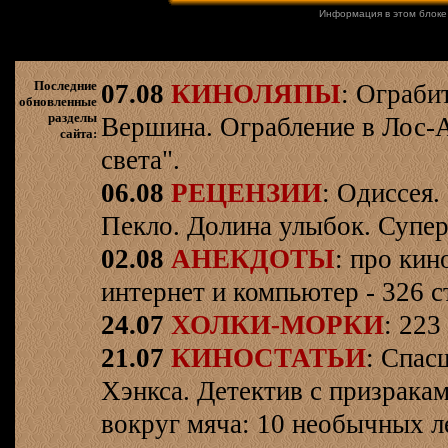
Информация в этом блоке
Последние
07.08
КИНОЛЯПЫ
: Ограби
обновленные
разделы
Вершина. Ограбление в Лос-
сайта:
света".
06.08
РЕЦЕНЗИИ
: Одиссея.
Пекло. Долина улыбок. Супер
02.08
АНЕКДОТЫ
: про кин
интернет и компьютер - 326 ст
24.07
ХОЛКИ-МОРКИ
: 223
21.07
КИНОСТАТЬИ
: Спас
Хэнкса. Детектив с призрака
вокруг мяча: 10 необычных л