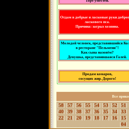
Торт уместен.
Отдам в добрые и ласковые руки доброг
ласкового пса.
Причина: загрыз хозяина.
Молодой человек, представившийся Ко
в ресторане "Пельмени"!
Как сына назовём?
Девушка, представившаяся Галей.
Продам комаров,
сосущих жир. Дорого!
Все прик
|
| |
| |
| |
| |
| |
| |
| |
| 
58
57
56
55
54
53
52
51
|
| |
| |
| |
| |
| |
| |
| |
| 
40
39
38
37
36
35
34
33
|
| |
| |
| |
| |
| |
| |
| |
| 
22
21
20
19
18
17
16
15
|
| 
04