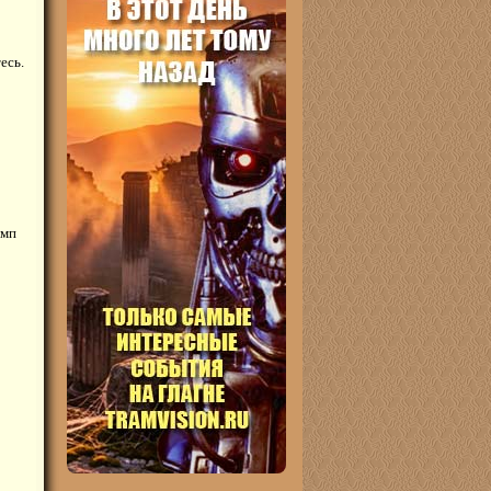
есь.
амп