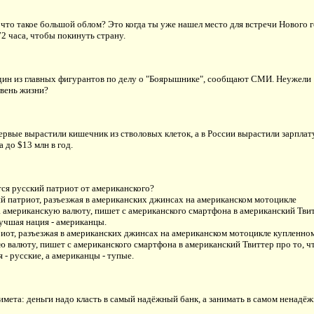
 что такое большой облом? Это когда ты уже нашел место для встречи Нового г
72 часа, чтобы покинуть страну.
дин из главных фигурантов по делу о "Боярышнике", сообщают СМИ. Неужели
овень жизни?
рвые вырастили кишечник из стволовых клеток, а в России вырастили зарплат
 до $13 млн в год.
ся русский патриот от американского?
й патриот, разъезжая в американских джинсах на американском мотоцикле
а американскую валюту, пишет с американского смартфона в американский Тви
лучшая нация - американцы.
иот, разъезжая в американских джинсах на американском мотоцикле купленном
 валюту, пишет с американского смартфона в американский Твиттер про то, ч
 - русские, а американцы - тупые.
мета: деньги надо класть в самый надёжный банк, а занимать в самом ненадёж