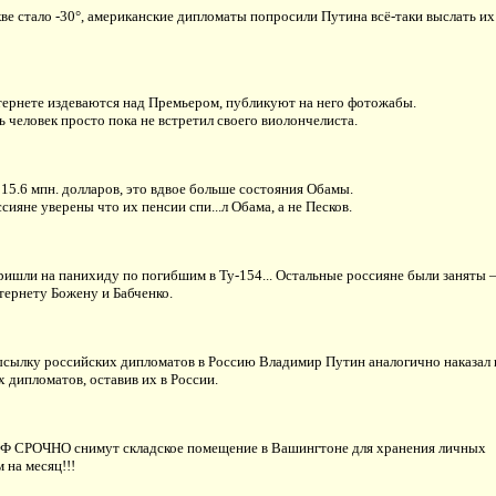
ве стало -30°, американские дипломаты попросили Путина всё-таки выслать их
тернете издеваются над Премьером, публикуют на него фотожабы.
 человек просто пока не встретил своего виолончелиста.
15.6 мпн. долларов, это вдвое больше состояния Обамы.
сияне уверены что их пенсии спи...л Обама, а не Песков.
ришли на панихиду по погибшим в Ту-154... Остальные россияне были заняты 
тернету Божену и Бабченко.
высылку российских дипломатов в Россию Владимир Путин аналогично наказал 
 дипломатов, оставив их в России.
РФ СРОЧНО снимут складское помещение в Вашингтоне для хранения личных
 на месяц!!!