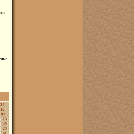
тру
етные
134
|
116
|
 |
97
|
| |
73
|
| |
49
|
| |
25
|
| |
01
|