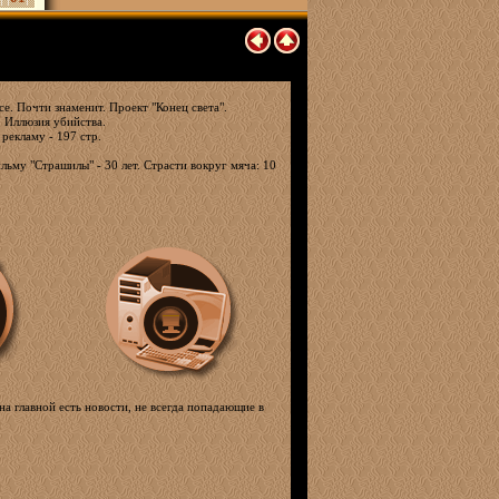
е. Почти знаменит. Проект "Конец света".
. Иллюзия убийства.
 рекламу - 197 стр.
льму "Страшилы" - 30 лет. Страсти вокруг мяча: 10
на главной есть новости, не всегда попадающие в