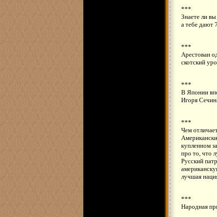
***
Знаете ли вы
а тебе дают 
***
Арестован о
скотский ур
***
В Японии впе
Игоря Сечина
***
Чем отличает
Американски
купленном з
про то, что 
Русский патр
американскую
лучшая нация
***
Народная при