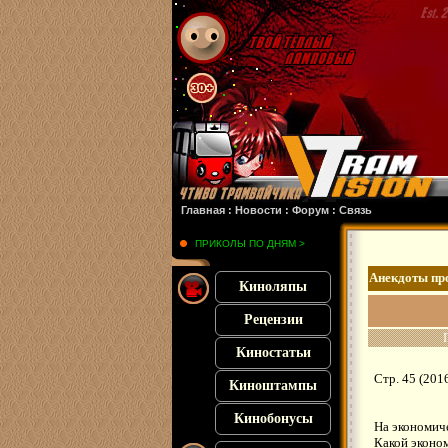
 :
Злая 2
: :
Похищенная
: :
Франкенштейн
: :
Микки 17
: :
Субстанция
: :
28 лет сп
Главная
:
Новости
:
Форум
:
Связь
ПРИКОЛЫ ПО ДНЯМ >
Анекдоты пр
Киноляпы
Рецензии
Киностатьи
Стр. 45 (201
Киноштампы
Кинобонусы
На экономич
Какой эконом