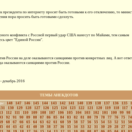
к президента по интернету просит быть готовыми к его отключению, то минис
ения пора просить быть готовыми сдохнуть.
ерного конфликта с Россией первый удар США нанесут по Майами, тем самым
сь цвет "Единой России".
ив России на деле оказываются санкциями против конкретных лиц. А вот отв
да оказываются санкциями против России.
- декабрь
2016
ТЕМЫ АНЕКДОТОВ
ы: |
148
| |
147
| |
146
| |
145
| |
144
| |
143
| |
142
| |
141
| |
140
| |
139
| |
138
| |
137
| |
136
| |
135
| |
131
| |
130
| |
129
| |
128
| |
127
| |
126
| |
125
| |
124
| |
123
| |
122
| |
121
| |
120
| |
119
| |
118
| |
117
| |
13
| |
112
| |
111
| |
110
| |
109
| |
108
| |
107
| |
106
| |
105
| |
104
| |
103
| |
102
| |
101
| |
100
| |
99
| |
98
|
93
| |
92
| |
91
| |
90
| |
89
| |
88
| |
87
| |
86
| |
85
| |
84
| |
83
| |
82
| |
81
| |
80
| |
79
| |
78
| |
77
| |
76
| |
75
| |
74
69
| |
68
| |
67
| |
66
| |
65
| |
64
| |
63
| |
62
| |
61
| |
60
| |
59
| |
58
| |
57
| |
56
| |
55
| |
54
| |
53
| |
52
| |
51
| |
50
45
| |
44
| |
43
| |
42
| |
41
| |
40
| |
39
| |
38
| |
37
| |
36
| |
35
| |
34
| |
33
| |
32
| |
31
| |
30
| |
29
| |
28
| |
27
| |
26
21
| |
20
| |
19
| |
18
| |
17
| |
16
| |
15
| |
14
| |
13
| |
12
| |
11
| |
10
| |
09
| |
08
| |
07
| |
06
| |
05
| |
04
| |
03
| |
02