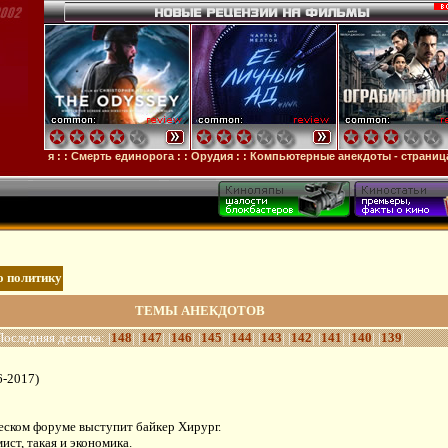
устя
: :
Смерть единорога
: :
Орудия
: :
Компьютерные анекдоты - страница 326
о политику
ТЕМЫ АНЕКДОТОВ
Последняя десятка: |
148
| |
147
| |
146
| |
145
| |
144
| |
143
| |
142
| |
141
| |
140
| |
139
|
6-2017)
еском форуме выступит байкер Хирург.
ист, такая и экономика.