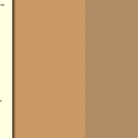
 из
–
и