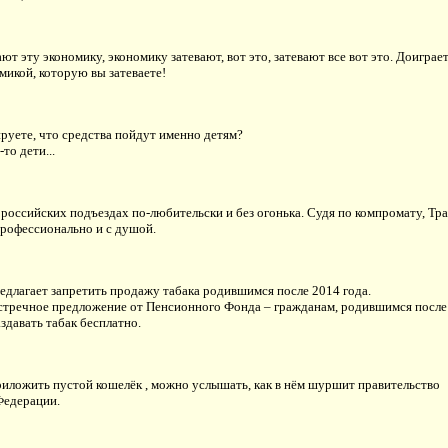
вают эту экономику, экономику затевают, вот это, затевают все вот это. Доиграет
микой, которую вы затеваете!
руете, что средства пойдут именно детям?
то дети...
 российских подъездах по-любительски и без огонька. Судя по компромату, Тр
профессионально и с душой.
едлагает запретить продажу табака родившимся после 2014 года.
стречное предложение от Пенсионного Фонда – гражданам, родившимся после
аздавать табак бесплатно.
риложить пустой кошелёк , можно услышать, как в нём шуршит правительство
Федерации.