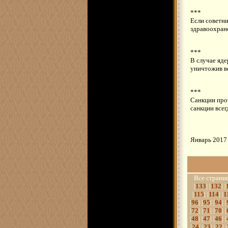
***
Если советни
здравоохран
***
В случае яд
уничтожив ве
***
Санкции прот
санкции всег
Январь 2017 
Все страниц
|
133
| |
132
| |
|
115
| |
114
| |
1
|
96
| |
95
| |
94
| |
|
72
| |
71
| |
70
| |
|
48
| |
47
| |
46
| |
|
24
| |
23
| |
22
| |