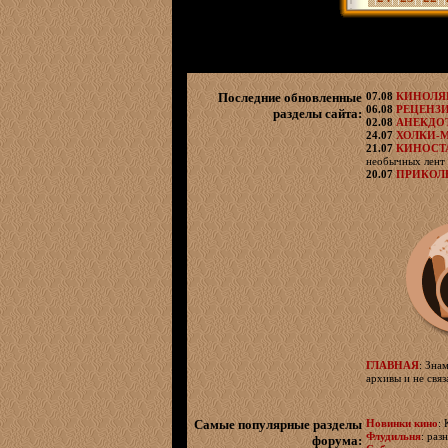
Последние обновленные
07.08
КИНОЛ
06.08
РЕЦЕНЗ
разделы сайта:
02.08
АНЕКДО
24.07
ХОЛКИ-
21.07
КИНОСТ
необычных лент 
20.07
ПРИКОЛ
ГЛАВНАЯ
: Зна
архивы и не свя
Самые популярные разделы
Новинки кино
:
Флудильня
: раз
форума: