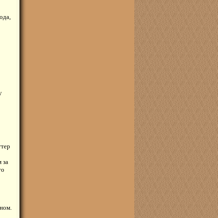
ода,
у
ттер
 за
то
ном.