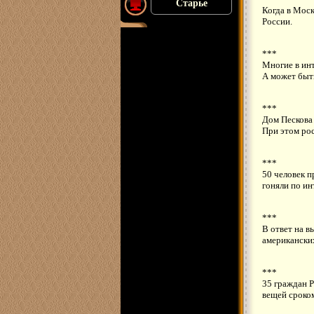
Старье
Когда в Моск
России.
***
Многие в ин
А может быть
***
Дом Пескова 
При этом рос
***
50 человек п
гоняли по ин
***
В ответ на 
американских
***
35 граждан 
вещей сроком