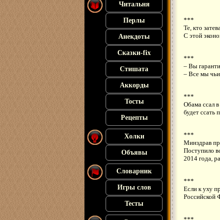
Читальня
***
Перлы
Те, кто зате
С этой эконо
Анекдоты
Сказки-fix
***
– Вы гаранти
Стишата
– Все мы чьи-
Аккорды
***
Тосты
Обама ссал в
будет ссать 
Рецепты
***
Холки
Минздрав пр
Поступило в
Объявы
2014 года, р
Словарник
***
Игры слов
Если к уху п
Российской 
Тесты
***