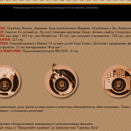
Информация в этом блоке размещается на правах рекламы:
ЯПЫ
: Ограбить Лондон. Давление. День разоблачения. Вершина. Ограбление в Лос-Анджелес
ИИ
: Одиссея. Ее личный ад. Это хит! Зловещие мертвецы: Пекло. Долина улыбок. Супергёрл
ТЫ
: про кино - 262 стр., про Новый год - 83 стр., про интернет и компьютер - 326 стр., про
МОРКИ
: 223 стр.
АТЬИ
: Спасший рядового Райана: 10 лучших ролей Тома Хэнкса. Детектив с призраками: фи
о футболе. 25 лет кинофраншизе "Форсаж".
Ы-МАРАЗМЫ
: Перлы комментаторов ЧМ-2026 - 8 стр.
менательные даты, факты из мира науки и искусства обновляются на сайте ежедневно. Также 
занные с остальными разделами.
 Краткие обзоры новинок кинопроката и документальных фильмов.
ные темы, от "Придумайте название" до приколов типа "Скрипка-Лиса"