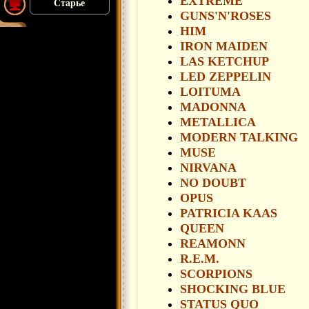
EXTREME
Старье
GUNS'N'ROSES
HIM
IRON MAIDEN
LAS KETCHUP
LED ZEPPELIN
LOITUMA
MADONNA
METALLICA
MODERN TALKING
MUSE
NIRVANA
NO DOUBT
OPUS
PATRICIA KAAS
QUEEN
REAMONN
R.E.M.
SCORPIONS
SHOCKING BLUE
STATUS QUO