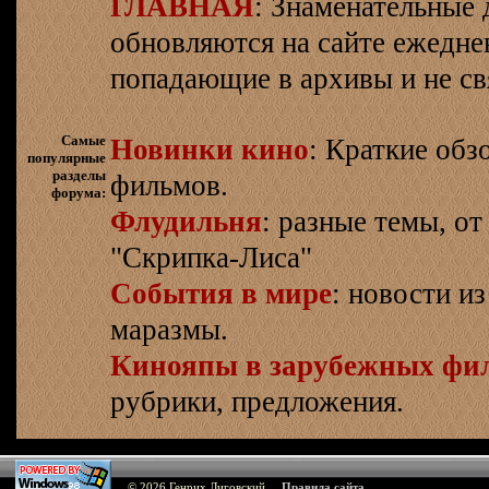
ГЛАВНАЯ
: Знаменательные 
обновляются на сайте ежеднев
попадающие в архивы и не св
Самые
Новинки кино
: Краткие об
популярные
разделы
фильмов.
форума:
Флудильня
: разные темы, о
"Скрипка-Лиса"
События в мире
: новости и
маразмы.
Кинояпы в зарубежных фи
рубрики, предложения.
© 2026
Генрих Лиговский
Правила сайта