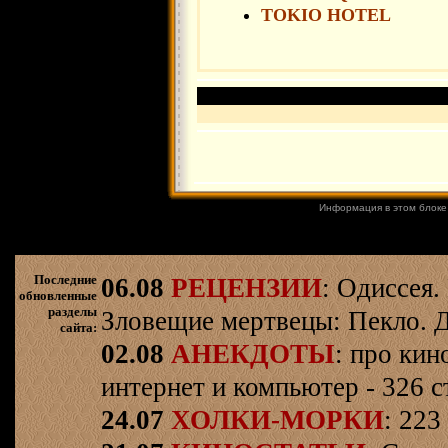
TOKIO HOTEL
Информация в этом блоке
Последние
06.08
РЕЦЕНЗИИ
: Одиссея.
обновленные
разделы
Зловещие мертвецы: Пекло. Д
сайта:
02.08
АНЕКДОТЫ
: про кин
интернет и компьютер - 326 ст
24.07
ХОЛКИ-МОРКИ
: 223