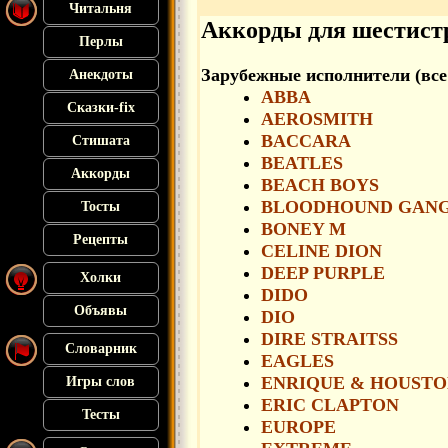
Читальня
Аккорды для шестист
Перлы
Зарубежные исполнители (все 
Анекдоты
ABBA
Сказки-fix
AEROSMITH
BACCARA
Стишата
BEATLES
Аккорды
BEACH BOYS
BLOODHOUND GAN
Тосты
BONEY M
Рецепты
CELINE DION
DEEP PURPLE
Холки
DIDO
Объявы
DIO
DIRE STRAITSS
Словарник
EAGLES
ENRIQUE & HOUST
Игры слов
ERIC CLAPTON
Тесты
EUROPE