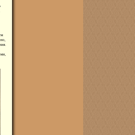
ю
а
ем
но,
ния.
ами,