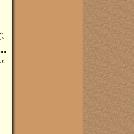
е-
 в
хи и
. И