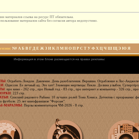
ии материалов ссылка на ресурс ПТ обязательна.
пользование материалов сайта без согласия автора недопустимо.
ензии
:
N#
А
Б
В
Г
Д
Е
Ж
З
И
К
Л
М
Н
О
П
Р
С
Т
У
Ф
Х
Ц
Ч
Ш
Щ
Э
Ю
Я
Информация в этом блоке размещается на правах рекламы:
ЯПЫ
: Ограбить Лондон. Давление. День разоблачения. Вершина. Ограбление в Лос-Анджелес
ИИ
: Одиссея. Ее личный ад. Это хит! Зловещие мертвецы: Пекло. Долина улыбок. Супергёрл
ТЫ
: про кино - 262 стр., про Новый год - 83 стр., про интернет и компьютер - 326 стр., про
МОРКИ
: 223 стр.
АТЬИ
: Спасший рядового Райана: 10 лучших ролей Тома Хэнкса. Детектив с призраками: фи
о футболе. 25 лет кинофраншизе "Форсаж".
Ы-МАРАЗМЫ
: Перлы комментаторов ЧМ-2026 - 8 стр.