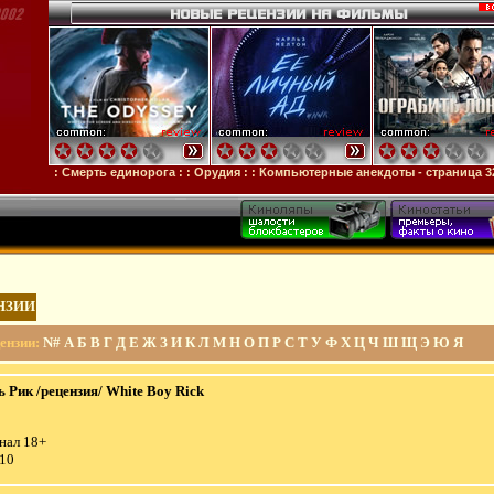
: :
Смерть единорога
: :
Орудия
: :
Компьютерные анекдоты - страница 326
НЗИИ
ензии
:
N#
А
Б
В
Г
Д
Е
Ж
З
И
К
Л
М
Н
О
П
Р
С
Т
У
Ф
Х
Ц
Ч
Ш
Щ
Э
Ю
Я
 Рик /рецензия/ White Boy Rick
нал 18+
:10