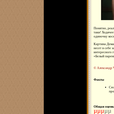
Понятно, реал
таки! Ходячее
одиночку кося
Картина Дема
несет в себе 
интересного г
«Белый парен
© Александр Ч
Факты
Сюж
про
Общая оценк
µµµ
µµ