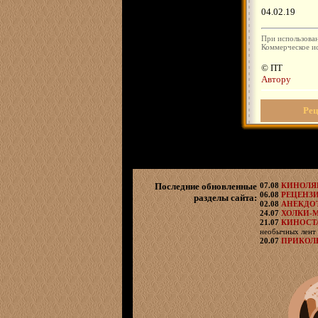
04.02.19
При использован
Коммерческое ис
© ПТ
Автору
Рец
Последние обновленные
07.08
КИНОЛ
06.08
РЕЦЕНЗ
разделы сайта:
02.08
АНЕКДО
24.07
ХОЛКИ-
21.07
КИНОСТ
необычных лент 
20.07
ПРИКОЛ