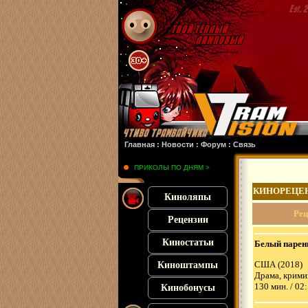
ая 2
: :
Похищенная
: :
Франкенштейн
: :
Микки 17
: :
Субстанция
: :
28 лет спустя
Главная
:
Новости
:
Форум
:
Связь
ПРИКОЛЫ ПО ДНЯМ >
КИНОРЕЦЕ
Киноляпы
Рец
Рецензии
Киностатьи
Белый парень
США (2018)
Киноштампы
Драма, крими
130 мин. / 02
Кинобонусы