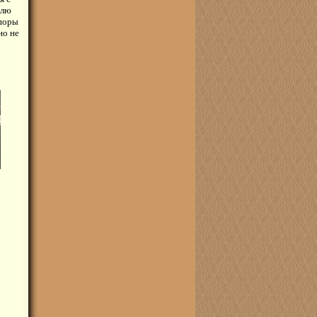
влю
 поры
но не