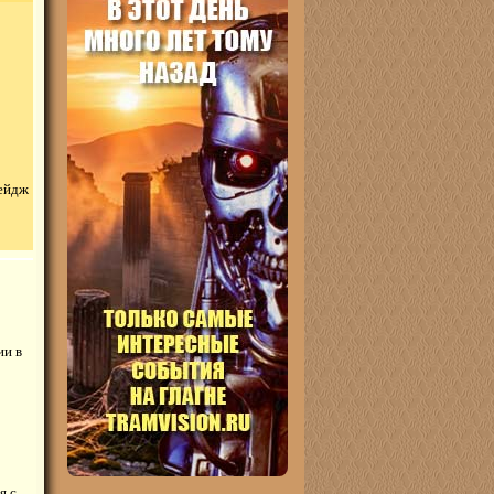
ейдж
ии в
я с