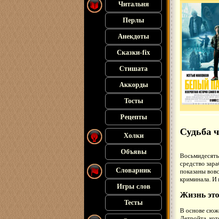
Читальня
Перлы
Анекдоты
Сказки-fix
Стишата
Аккорды
Тосты
Рецепты
Судьба 
Холки
Объявы
Восьмидесятые
средство зар
Словарник
показаны вовс
криминала. И 
Игры слов
Жизнь это
Тесты
В основе сюж
Детройта, кот