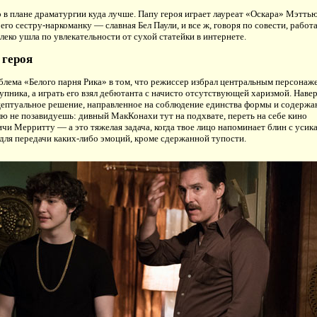
 в плане драматургии куда лучше. Папу героя играет лауреат «Оскара» Мэтть
его сестру-наркоманку — славная Бел Паули, и все ж, говоря по совести, работ
еко ушла по увлекательности от сухой статейки в интернете.
 героя
блема «Белого парня Рика» в том, что режиссер избрал центральным персонаж
упника, а играть его взял дебютанта с начисто отсутствующей харизмой. Навер
нцептуальное решение, направленное на соблюдение единства формы и содержа
ю не позавидуешь: дивный МакКонахи тут на подхвате, переть на себе кино
чи Мерритту — а это тяжелая задача, когда твое лицо напоминает блин с усик
для передачи каких-либо эмоций, кроме сдержанной тупости.