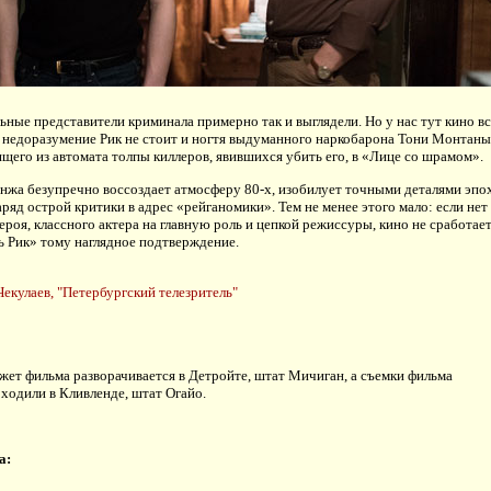
ьные представители криминала примерно так и выглядели. Но у нас тут кино вс
 недоразумение Рик не стоит и ногтя выдуманного наркобарона Тони Монтаны,
щего из автомата толпы киллеров, явившихся убить его, в «Лице со шрамом».
нжа безупречно воссоздает атмосферу 80-х, изобилует точными деталями эпо
заряд острой критики в адрес «рейганомики». Тем не менее этого мало: если нет
ероя, классного актера на главную роль и цепкой режиссуры, кино не сработает
ь Рик» тому наглядное подтверждение.
екулаев, "Петербургский телезритель"
ет фильма разворачивается в Детройте, штат Мичиган, а съемки фильма
ходили в Кливленде, штат Огайо.
а: