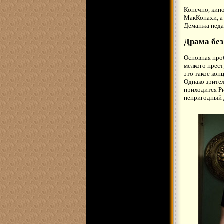
Конечно, кино
МакКонахи, а 
Деманжа недал
Драма без
Основная про
мелкого прест
это такое ко
Однако зрител
приходится Ри
непригодный 