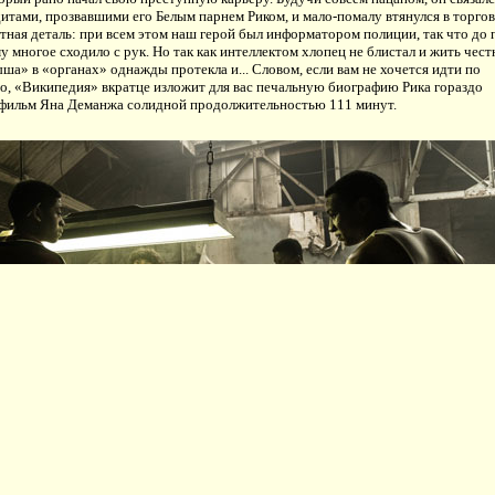
итами, прозвавшими его Белым парнем Риком, и мало-помалу втянулся в торго
тная деталь: при всем этом наш герой был информатором полиции, так что до
у многое сходило с рук. Но так как интеллектом хлопец не блистал и жить чест
ыша» в «органах» однажды протекла и... Словом, если вам не хочется идти по
но, «Википедия» вкратце изложит для вас печальную биографию Рика гораздо
 фильм Яна Деманжа солидной продолжительностью 111 минут.