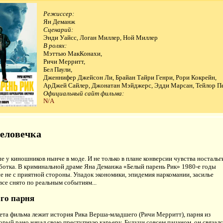
Режиссер:
Ян Деманж
Сценарий:
Энди Уайсс, Логан Миллер, Ной Миллер
В ролях:
Мэттью МакКонахи,
Ричи Мерритт,
Бел Паули,
Дженнифер Джейсон Ли, Брайан Тайри Генри, Рори Кокрейн,
АрДжей Сайлер, Джонатан Мэйджерс, Эдди Марсан, Тейлор П
Официальный сайт фильма:
N/A
человечка
 у киношников нынче в моде. И не только в плане конверсии чувства ностальг
аботка. В криминальной драме Яна Деманжа «Белый парень Рик» 1980-е годы
е не с приятной стороны. Упадок экономики, эпидемия наркомании, засилье
все снято по реальным событиям...
го парня
ета фильма лежит история Рика Верша-младшего (Ричи Мерритт), парня из
орый рано начал свою преступную карьеру. Будучи совсем пацаном, он связалс