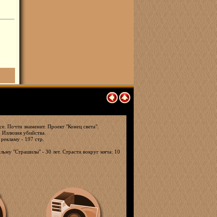
е. Почти знаменит. Проект "Конец света".
. Иллюзия убийства.
 рекламу - 197 стр.
льму "Страшилы" - 30 лет. Страсти вокруг мяча: 10