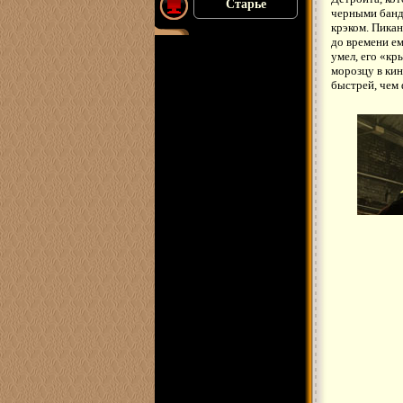
Старье
черными банд
крэком. Пикан
до времени ем
умел, его «кр
морозцу в ки
быстрей, чем