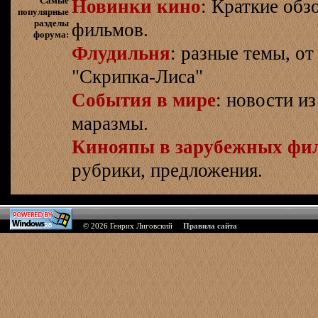
Самые
Новинки кино
: Краткие об
популярные
разделы
фильмов.
форума:
Флудильня
: разные темы, о
"Скрипка-Лиса"
События в мире
: новости и
маразмы.
Кинояпы в зарубежных фи
рубрики, предложения.
© 2026
Генрих Лиговский
Правила сайта