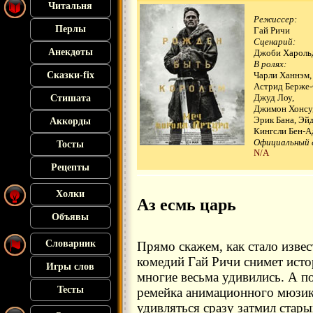
Читальня
Режиссер:
Перлы
Гай Ричи
Сценарий:
Анекдоты
Джоби Харольд,
В ролях:
Сказки-fix
Чарли Ханнэм,
Астрид Берже
Джуд Лоу,
Стишата
Джимон Хонсу
Эрик Бана, Эй
Аккорды
Кингсли Бен-Ад
Официальный 
Тосты
N/A
Рецепты
Холки
Аз есмь царь
Объявы
Словарник
Прямо скажем, как стало изве
комедий Гай Ричи снимет исто
Игры слов
многие весьма удивились. А п
Тесты
ремейка анимационного мюзи
удивляться сразу затмил стары