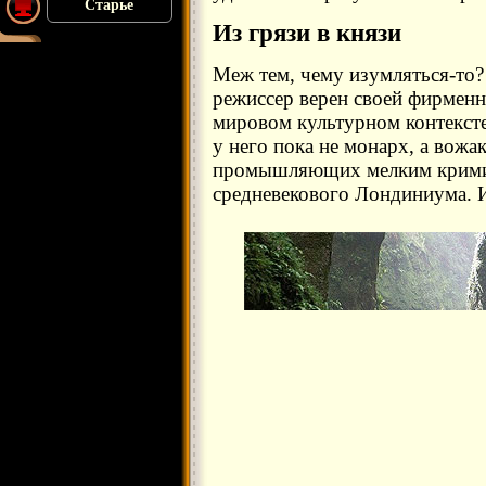
Старье
Из грязи в князи
Меж тем, чему изумляться-то
режиссер верен своей фирменн
мировом культурном контекст
у него пока не монарх, а вож
промышляющих мелким крими
средневекового Лондиниума. И