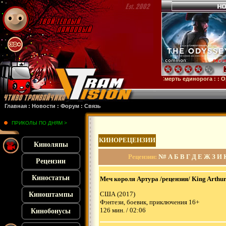
ейн
: :
Микки 17
: :
Субстанция
: :
28 лет спустя
: :
Смерть единорога
: :
Орудия
:
Главная
:
Новости
:
Форум
:
Связь
ПРИКОЛЫ ПО ДНЯМ >
КИНОРЕЦЕНЗИИ
Киноляпы
Рецензии
:
N#
А
Б
В
Г
Д
Е
Ж
З
И
Рецензии
Киностатьи
Меч короля Артура /рецензия/ King Arthur
США (2017)
Киноштампы
Фэнтези, боевик, приключения 16+
126 мин. / 02:06
Кинобонусы