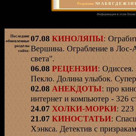
Рецензии
:
N#
А
Б
В
Г
Д
Е
Ж
З
И
Информация в этом блоке
Последние
07.08
КИНОЛЯПЫ
: Ограби
обновленные
разделы
Вершина. Ограбление в Лос-
сайта:
света".
06.08
РЕЦЕНЗИИ
: Одиссея.
Пекло. Долина улыбок. Супер
02.08
АНЕКДОТЫ
: про кин
интернет и компьютер - 326 ст
24.07
ХОЛКИ-МОРКИ
: 223
21.07
КИНОСТАТЬИ
: Спас
Хэнкса. Детектив с призрака