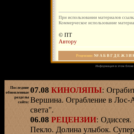
При использовании материалов ссылка
Коммерческое использование материал
© ПТ
Автору
Рецензии
:
N#
А
Б
В
Г
Д
Е
Ж
З
И
Информация в этом блоке
Последние
07.08
КИНОЛЯПЫ
: Ограби
обновленные
разделы
Вершина. Ограбление в Лос-
сайта:
света".
06.08
РЕЦЕНЗИИ
: Одиссея.
Пекло. Долина улыбок. Супер