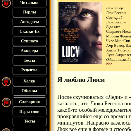
Читальня
Режиссер:
Перлы
Люк Бессон
Сценарий:
Анекдоты
Люк Бессон
В ролях:
Сказки-fix
Скарлетт Йоха
Морган Фрима
Чхве Мин Сик,
Стишата
Амр Вакед, Дж
Анали Типтон,
Аккорды
Лука Анджелетт
Официальный 
Тосты
N/A
Рецепты
Я люблю Люси
Холки
Объявы
После скучноватых «Леди» и
Словарник
казалось, что Люка Бессона по
какой-то особый мелодраматич
Игры слов
прокравшийся еще со времен 
Тесты
минипутов. Напрасно казалось
Люк всё еще в форме и способ