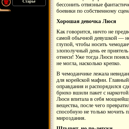
Старье
бессонить отвязные фантастич
боевики по собственному сцен
Хорошая девочка Люся
Как говорится, ничто не пред
самой обычной девушкой — не 
глупой, чтобы носить чемодан
злополучный день ее приятель 
отнеси! Уже тогда Люси поняла
не могла, насколько крепко.
В чемоданчике лежала невидан
для корейской мафии. Главный
оправдания и распорядился сд
брюхо вшили пакет с наркотой.
Люси впитала в себя мощнейш
вещества, после чего преврати
способную не только мочить п
мироздания.
Штырит, но по-детски