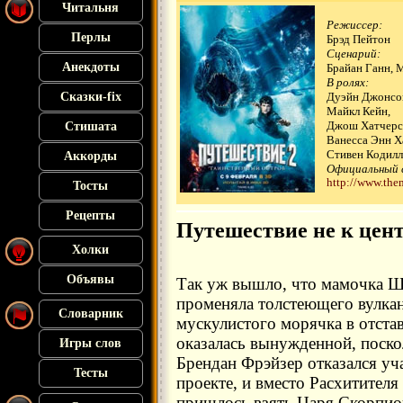
Читальня
Режиссер:
Перлы
Брэд Пейтон
Сценарий:
Анекдоты
Брайан Ганн, 
В ролях:
Сказки-fix
Дуэйн Джонсо
Майкл Кейн,
Джош Хатчерс
Стишата
Ванесса Энн Х
Стивен Кодилл
Аккорды
Официальный 
http://www.the
Тосты
Рецепты
Путешествие не к цен
Холки
Объявы
Так уж вышло, что мамочка 
променяла толстеющего вулкан
Словарник
мускулистого морячка в отстав
оказалась вынужденной, поско
Игры слов
Брендан Фрэйзер отказался уч
Тесты
проекте, и вместо Расхитител
пришлось взять Царя Скорпио