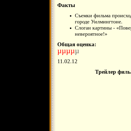
Факты
Съемки фильма происход
городе Уилмингтоне.
Слоган картины - «Пове
невероятное!»
Общая оценка:
µµµµ
µ
11.02.12
Трейлер филь