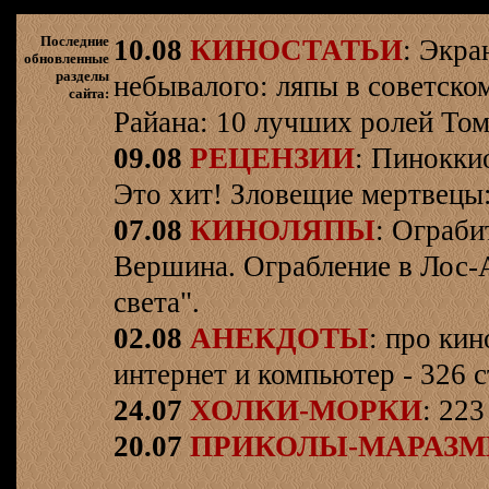
Последние
10.08
КИНОСТАТЬИ
: Экра
обновленные
разделы
небывалого: ляпы в советско
сайта:
Райана: 10 лучших ролей Том
09.08
РЕЦЕНЗИИ
: Пинокки
Это хит! Зловещие мертвецы:
07.08
КИНОЛЯПЫ
: Ограби
Вершина. Ограбление в Лос-
света".
02.08
АНЕКДОТЫ
: про кин
интернет и компьютер - 326 ст
24.07
ХОЛКИ-МОРКИ
: 223
20.07
ПРИКОЛЫ-МАРАЗ