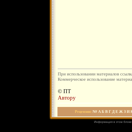
При использовании материалов ссылка
Коммерческое использование материал
© ПТ
Автору
Рецензии
:
N#
А
Б
В
Г
Д
Е
Ж
З
И
Информация в этом блоке