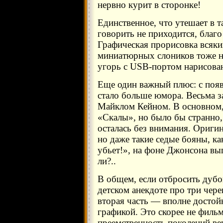
нервно курит в сторонке!
Единственное, что утешает в 
говорить не приходится, благо
Графическая прорисовка всяки
миниатюрных слоников тоже н
угорь с USB-портом нарисова
Еще один важный плюс: с поя
стало больше юмора. Весьма з
Майклом Кейном. В основном,
«Скалы», но было бы странно,
осталась без внимания. Оригин
но даже такие седые бояны, ка
убьет!», на фоне Джонсона выг
ли?..
В общем, если отбросить дубо
детском анекдоте про три череп
вторая часть — вполне досто
графикой. Это скорее не фильм
преемственность поколений ве