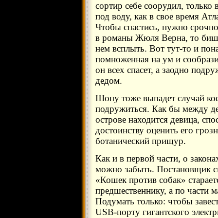
сортир себе соорудил, только 
под воду, как в свое время Атла
Чтобы спастись, нужно срочно
в романы Жюля Верна, то бишь
нем всплыть. Вот тут-то и пон
помноженная на ум и сообрази
он всех спасет, а заодно под
дедом.
Шону тоже выпадет случай кое
подружиться. Как бы между д
острове находится девица, спо
достоинству оценить его гроз
ботанический прищур.
Как и в первой части, о закон
можно забыть. Постановщик с
«Кошек против собак» стараетс
предшественнику, а по части м
Подумать только: чтобы завес
USB-порту гигантского элект