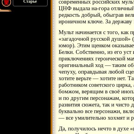
современных российских мульт
Старье
ЦНФ выдала на-гора отличный 
редкость добрый, обыграв вел
ироничном ключе. За державу 
Мульт начинается с того, как 
«загадочной русской душой» (
юмор). Этим щенком оказывает
Белки. Собственно, из его уст
приключениях героической мам
оригинальный ход — таким о
чепуху, оправдывая любой сце
хотите верьте — хотите нет. Т
работником советского цирка,
бомжом, верящим в своё иноп
и по другим персонажам, кото
развития сюжета, так и чисто 
буквально все персонажи, вкл
— все умилительно хохмят и р
Да, получилось нечто в духе 