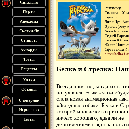
Читальня
Режиссер:
Перлы
Святослав Уша
Сценарий:
Анекдоты
Джон Чуа, Але
В ролях (озвучк
Сказки-fix
Анна Большова
Сергей Гармаш
Сергей Юшкеви
Стишата
Жанна Никонов
Официальный 
Аккорды
http://belka-i-st
Тосты
Белка и Стрелка: На
Рецепты
Холки
Всегда приятно, когда хоть чт
Объявы
получается. Этим «что-нибудь
стала новая анимационная лент
Словарник
«Звёздные собаки: Белка и Стр
Игры слов
которой многие кинокритики 
ничего хорошего, едва ли не
Тесты
десятилетиями глядя на потуги