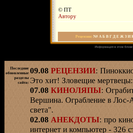
© ПТ
Автору
Рецензии
:
N#
А
Б
В
Г
Д
Е
Ж
З
И
Информация в этом блоке
Последние
09.08
РЕЦЕНЗИИ
: Пинокки
обновленные
разделы
Это хит! Зловещие мертвецы:
сайта:
07.08
КИНОЛЯПЫ
: Ограби
Вершина. Ограбление в Лос-
света".
02.08
АНЕКДОТЫ
: про кин
интернет и компьютер - 326 ст