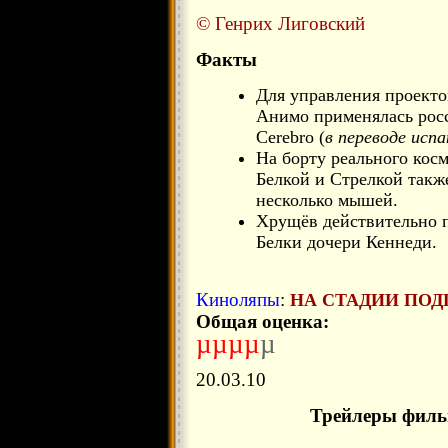
© Генрих Лиговский
Факты
Для управления проект
Анимо применялась росс
Cerebro (
в переводе испа
На борту реального кос
Белкой и Стрелкой такж
несколько мышей.
Хрущёв действительно п
Белки дочери Кеннеди.
Киноляпы
:
НА СТАДИИ ПОД
Общая оценка:
µµµµ
µ
20.03.10
Трейлеры филь