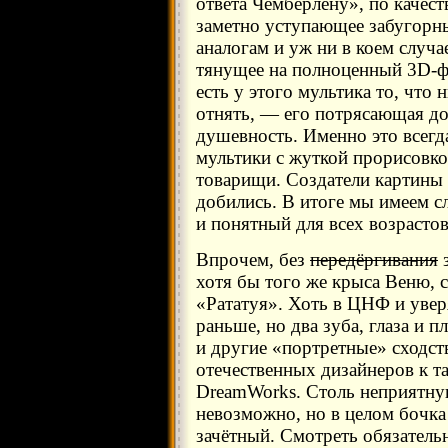
ответа Чемберлену», по качест
заметно уступающее забугор
аналогам и уж ни в коем случа
тянущее на полноценный 3D-ф
есть у этого мультика то, что 
отнять, — его потрясающая до
душевность. Именно это всегд
мультики с жуткой прорисовко
товарищи. Создатели картины 
добились. В итоге мы имеем сл
и понятный для всех возрастов
Впрочем, без
передёргивания
з
хотя бы того же крыса Веню, 
«Рататуя». Хоть в ЦНФ и увер
раньше, но два зуба, глаза и 
и другие «портретные» сходст
отечественных дизайнеров к та
DreamWorks. Столь неприятную
невозможно, но в целом бочка 
зачётный. Смотреть обязатель