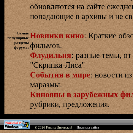
обновляются на сайте ежеднев
попадающие в архивы и не св
Самые
Новинки кино
: Краткие об
популярные
разделы
фильмов.
форума:
Флудильня
: разные темы, о
"Скрипка-Лиса"
События в мире
: новости и
маразмы.
Кинояпы в зарубежных фи
рубрики, предложения.
© 2026
Генрих Лиговский
Правила сайта