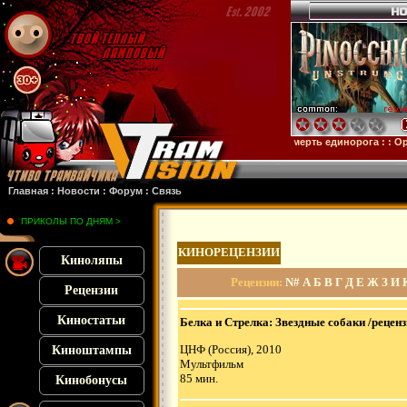
ейн
: :
Микки 17
: :
Субстанция
: :
28 лет спустя
: :
Смерть единорога
: :
Орудия
: 
Главная
:
Новости
:
Форум
:
Связь
ПРИКОЛЫ ПО ДНЯМ >
КИНОРЕЦЕНЗИИ
Киноляпы
Рецензии
:
N#
А
Б
В
Г
Д
Е
Ж
З
И
Рецензии
Киностатьи
Белка и Стрелка: Звездные собаки /реценз
ЦНФ (Россия), 2010
Киноштампы
Мультфильм
85 мин.
Кинобонусы