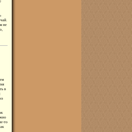
е
ь
чай.
м не
о,
тем
гия
ть в
:
из
ак
ужно
ие-то
Как