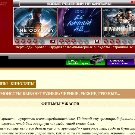
мерть единорога
: :
Орудия
: :
Компьютерные анекдоты - страница 326
МПЫ
|
КИНОЛЯПЫ
.
МОНСТРЫ БЫВАЮТ РАЗНЫЕ: ЧЕРНЫЕ, РЫЖИЕ, ГРЯЗНЫЕ...
ФИЛЬМЫ УЖАСОВ
 зритель - существо очень требовательное. Подавай ему зрелищный фильм и 
 и сюжет, чтоб был завернут как надо, чтоб смысл был.
ысл воткну, если все деньги ушли на зрелища?» - наверное так, сидя за бутылк
 многие режиссеры, перед тем, как начать снимать очередной экранный шед