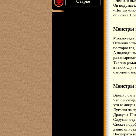
- Нет, это бы
Старье
Он подумает,
- Нет, мужик
обнюхал. Пош
Монстры 
Можно задат
Отличия есть
постарается,
А подводным 
разговариват
Так что режи
в таких случ
озерцом с на
Монстры 
Вампир он и 
Что бы созда
эти вампиры 
Лугоши на пр
Дракулы. Пот
Саруман отд
Сюжет подоб
давно описал
Носферато во