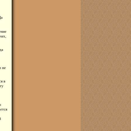
Да
ение
нах,
да
р не
я в
эту
о
оется
й