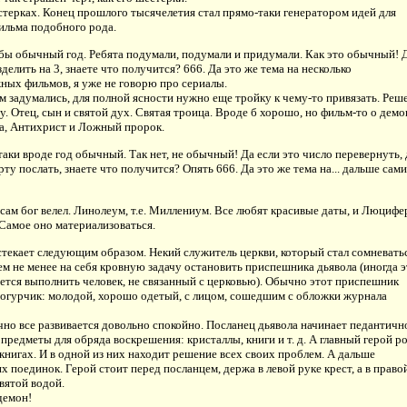
стерках. Конец прошлого тысячелетия стал прямо-таки генератором идей для
ильма подобного рода.
бы обычный год. Ребята подумали, подумали и придумали. Как это обычный! 
зделить на 3, знаете что получится? 666. Да это же тема на несколько
ых фильмов, я уже не говорю про сериалы.
м задумались, для полной ясности нужно еще тройку к чему-то привязать. Реш
у. Отец, сын и святой дух. Святая троица. Вроде б хорошо, но фильм-то о демо
а, Антихрист и Ложный пророк.
таки вроде год обычный. Так нет, не обычный! Да если это число перевернуть, 
рту послать, знаете что получится? Опять 666. Да это же тема на... дальше сами
 сам бог велел. Линолеум, т.е. Миллениум. Все любят красивые даты, и Люцифе
Самое оно материализоваться.
екает следующим образом. Некий служитель церкви, который стал сомневатьс
тем не менее на себя кровную задачу остановить приспешника дьявола (иногда 
тся выполнить человек, не связанный с церковью). Обычно этот приспешник
 огурчик: молодой, хорошо одетый, с лицом, сошедшим с обложки журнала
но все развивается довольно спокойно. Посланец дьявола начинает педантичн
 предметы для обряда воскрешения: кристаллы, книги и т. д. А главный герой р
книгах. И в одной из них находит решение всех своих проблем. А дальше
х поединок. Герой стоит перед посланцем, держа в левой руке крест, а в право
святой водой.
 демон!