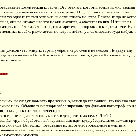
представляет космический корабль? Это реактор, который всегда можно взорват
по которым можно ползать хоть весь фильм. На дешевый фильм я уже сюжет
паж усердно пытается отловить инопланетного монстра. Вскоре, когда их оста
ины, они понимают, что это не они охотятся, а охотятся на них. И начинают
окинуть корабль так или иначе, предварительно взорвав его к едрени фене. Ну а
ак понятна: корабль разлетается, монстр погибает, успев отложить куда-нибудь 
ьм ужасов - это жанр, который умереть не должен и не сможет. Не дадут ему
окуда живы на земле Вэсы Крайвены, Стивены Кинги, Джоны Карпентеры и дру
жа и топора.
инов
и
овищах, не следут забывать про всяких букашек да таракашек - так называемых
 животных. Обычно такие твари забронированы для фильмов-катастроф, но и 
ют роль далеко не второстепенную.
 эти милые создания используются в декоративных целях. Любой
шийся труп, обработанный червями, выглядит куда убедительнее, нежели про
а куски туша. Вы только представьте их заботливое копошение в мертвых
х паническое бегство после легкого надавливания на обугленную плоть, как сраз
ь атмосферой момента.