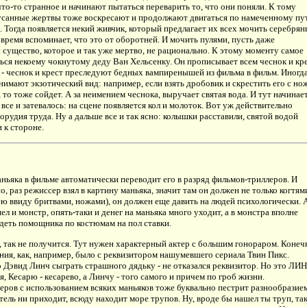
то-то странное и начинают пытаться переварить то, что они поняли. К тому
усанные жертвы тоже воскресают и продолжают двигаться по намеченному пу
. Тогда появляется некий живчик, который предлагает их всех мочить серебря
овремя вспоминает, что это от оборотней. И мочить пулями, пусть даже
существо, которое и так уже мертво, не рационально. К этому моменту самое
ься некоему чокнутому деду Ван Хельсенку. Он прописывает всем чеснок и кре
- чеснок и крест преследуют бедных вампиренышей из фильма в фильм. Иногда
имают экзотический вид: например, если взять дробовик и скрестить его с но
, то тоже сойдет. А за неимением чеснока, выручает святая вода. И тут начинае
о все и затевалось: на сцене появляется кол и молоток. Вот уж действительно
орудия труда. Ну а дальше все и так ясно: колышки расставили, святой водой
 к стороне.
ньяка в фильме автоматически переводит его в разряд фильмов-триллеров. И
о, раз режиссер взял в картину маньяка, значит там он должен не только когтям
ею ввиду бритвами, ножами), он должен еще давить на людей психологически. 
ел и монстр, опять-таки и денег на маньяка много уходит, а в монстра вполне
еть помощника по костюмам на пол ставки.
, так не получится. Тут нужен характерный актер с большим гонораром. Конеч
ния, как, например, было с реквизитором нашумевшего сериала Твин Пикс.
 Дэвид Линч сыграть страшного дядьку - не отказался реквизитор. Но это ЛИН
я, Кесарю - кесарево, а Линчу - того самого и причем по гроб жизни.
ров с использованием всяких маньяков тоже буквально пестрит разнообразием
тель ни приходит, всюду находит море трупов. Ну, вроде бы нашел ты труп, та