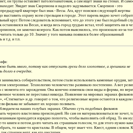
 нет, он трупы оставляет патологоанатомам, а сам ищет знаки на стенах. И само
 находит. Увидит знак Скорпиона и надолго задумывается. Скорпион - это
 предыдущей квартире был знак - Весы. Ага, круг поисков следующей жертвы
до выставить охрану всем стрельцам в городе. Этот парень видно хочет собрат
льный круг. Потом следователь вспоминает, что до этого уже был подобный слу
к остановился на Весах, и когда весь город грудью встал, чтоб защитить ни в че
рпионов, он замочил козерога. Как потом выяснилось, это произошло из-за тог
считать только до 10. Значит у того маньяка появился более образованный
и т.д. и т.п.
рафа:
но быть много, потому как отпускать грехи дело хлопотное, а грешники не
 долго в очередях.
 занимались собирательством, потом стали использовать каменные орудия, за
том электронные. Технологию человечество развивало постепенно. А вот рели
 с момента его зарождения. Она конечно изменяла свои виды и формы, но вери
венное человек не переставал никогда. Появление на мировых экранах фильмов
», «Стигматы» и др. говорит о том, что религиозные корни остаются в каждом 
тели фильма не забывают их хорошо поливать.
аблюдаем на наших голубых экранах. Обычно суть подобных фильмов
ать черного властелина преисподней. Но сам он материализоваться не хочет, т
пешникам приходится изрядно попотеть, чтобы выполнить сей обряд. То им н
е-то книги и потом долго читать их страшным голосом, то для этого нужно как
брать, то какие-то кристаллы. В общем, черт знает что. Квест, одним словом. 
 так страшен черт, как его шестерки.