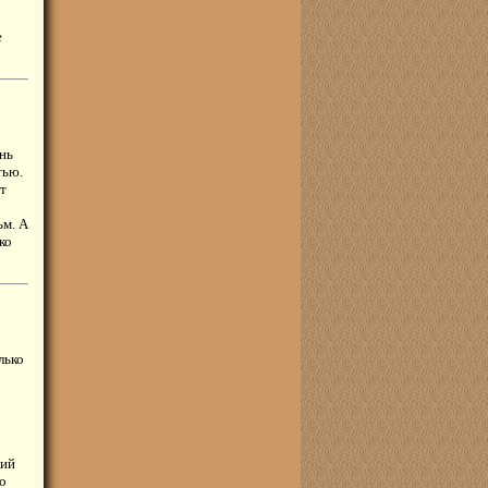
е
ень
тью.
т
ьм. А
ко
лько
кий
о