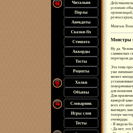
Читальня
Действительн
условиях об
Перлы
организаций,
режиссерам,
Анекдоты
Максим Логин
Сказки-fix
Монстры 
Стишата
Ну да. Челов
Аккорды
славянских с
перегаром ды
Тосты
Эта тема про
Рецепты
уже начинают
может иногда
устанавливае
Холки
поворачивает
для ношения 
Объявы
Для приличия
камерой како
Словарник
всех его ана
выглядит, ка
Игры слов
театре насто
очевидцы:
Тесты
- Я видела б
- Да нет, это