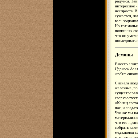
радуйся. Так
интересное -
неспроста. В
сужается, на
весь зодиака
Но тот манья
повинных ско
что он умел 
последователь 
Демоны
Вместо эпиг
Церквей долж
любят стоять
Сначала люди
железные, по
существовала
сверхъестест
«Конец света
нас, и созда
Что же мы н
материализов
что его прис
собрать каки
медальоны со
говорится, не