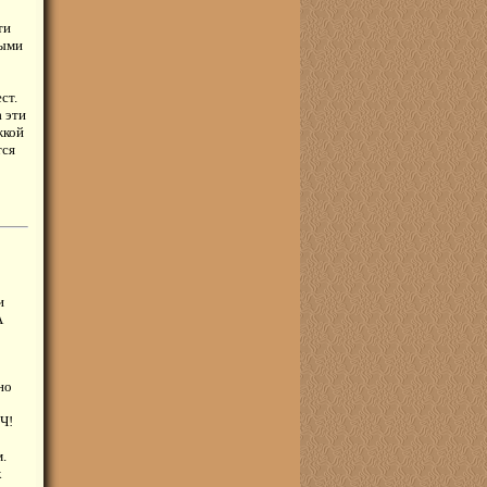
ти
ными
ст.
 эти
жкой
тся
и
А
но
Ч!
.
к