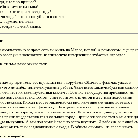
ыди, я только пришел?
тебя во имя отца-сына!
ришь в этот крест, в эту воду!
имя людей, что ты погубил, я изгоняю!
, я думаю, понятна.
к всегда - полный аминь.
не
 окончательно вопрос: есть ли жизнь на Марсе, нет ли? А режиссеры, сценари
о всеоружие запечатлеть космическую интервенцию зубастых корсаров.
ие фильма разворачивается:
к нам придет, тому все щупальца им и порубаем. Обычно в фильмах ужасов
 - это не шибко интеллектуальные ребята. Чаше всего какие-нибудь или слизня
 или, черт их знает, зубастики какие-то. Обычно эти существа прибывают на
лю попутным транспортом: с метеоритом, с кометой и другими подобными
 объектами. Иногда просто какие-нибудь инопланетяне случайно потеряют
лесть в земной атмосфере и т.д. Ну а дальше все как по учебнику: сначала
бака, потом корова, затем несколько человек. Потом с последним уцелевшим
от пришелец доставляется в большой город. Пришелец забивается в канализац
туда выкуришь. А там под землей столько всего вкусного. И рабочие в ночной с
омжи; опять-таки радиоактивные отходы. В общем, снимать - не переснимать.
еском корабле.