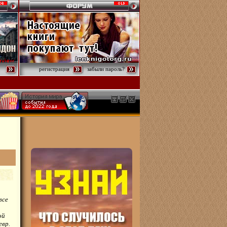
регистрация
забыли пароль?
все
ой
евр.