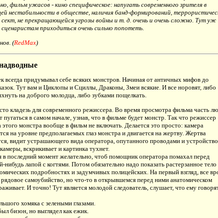
о, фильм ужасов - кино специфическое: напугать современного зрителя в
щей нестабильности в обществе, наличия банд-формирований, террористичес
 сект, не прекращающейся угрозы войны и т. д. очень и очень сложно. Тут уж
 сценаристам приходиться очень сильно попотеть.
ов. (
RedMax
)
надводные
ек всегда придумывал себе всяких монстров. Начиная от античных мифов до
казок. Тут вам и Циклопы и Сциллы, Драконы, Змеи всякие. И все норовят, либо
хнуть на доброго молодца, либо зубками пощелкать.
сто кладезь для современного режиссера. Во время просмотра фильма часть л
 пугаться в самом начале, узнав, что в фильме будет монстр. Так что режиссер
 этого монстра вообще в фильм не включать. Делается это просто: камера
тся на уровне предполагаемых глаз монстра и двигается на жертву. Жертва
ся, видит устрашающего вида оператора, опутанного проводами и устройств
камеры, вскрикивает и картинка тухнет.
 в последний момент желательно, чтоб помощник оператора помахал перед
й-нибудь лапой с когтями. Потом обязательно надо показать растерзанное тело
томических подробностях и задумчивых полицейских. На первый взгляд, все вр
к рядовое самоубийство, но что-то в открывшемся перед ними анатомическом
раживает. И точно! Тут является молодой следователь, слушает, что ему говоря
ольшого хомяка с зелеными глазами.
 был бизон, но выглядел как ежик.