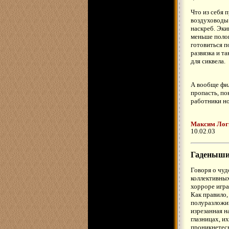
Что из себя 
воздуховоды 
наскреб. Эки
меньше полов
готовиться п
развязка и т
для сиквела.
А вообще фил
пропасть, п
работники но
Максим Лог
10.02.03
Гаденыш
Говоря о чуд
коллективных
хорроре игра
Как правило,
полуразложив
изрезанная н
глазницах, и
проникнетес