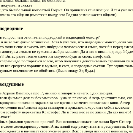
ла кошка, большая кошка, но без хвоста.
 подумает и скажет:
и, это был большой волосатый Годзил. Он пришел из канализации. Я там уже вс
ли за его яйцами (имеется в ввиду, что Годзил размножается яйцами).
подводные
ь вопрос: чем отличается подводный и надводный монстр?
 и не только физиологические. Хотя б уже тем, что надводный монстр, если оч
 то может еще и сказать что-нибудь на человеческом языке, хотя бы перед смер
монстрам сколько не тужься, а жабры мешают. Да и кто с ними под водой буде
ь?! Витас разве только споет им какую-нибудь из своих симфоний.
ссерам надо постараться вовсю, чтоб получился действительно страшный фил
аях все средства хороши: и музыка, и свет, и подводные съемки. Тут одним толь
дувным осьминогом не обойтись. (Имею ввиду Эд Вуда.)
воздушные
в Африке Вампир, а про Румынию и говорить нечего. Одни эмоции.
тели фильмов делали без вампиров - ума не приложу. А ведь действительно, ско
кровушки попили на экранах за все время, с момента появления в кино. Актер
отяжении всей жизни играл вампиров и приказал похоронить себя в костюме
ом эстафету перехватил Кристофер Ли и тоже нес ее по жизни. Да как нес-то!
ыхает!
ных фильмов довольно простой. Все основные сюжетные линии Брем Стокер
 в своем легендарном романе. Этих линий еще распутывать и распутывать. Не
зрождается и начинает свое кусачее дело. Вскоре люди начинают понимать, чт