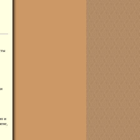
сты
ки
ию и
мене,