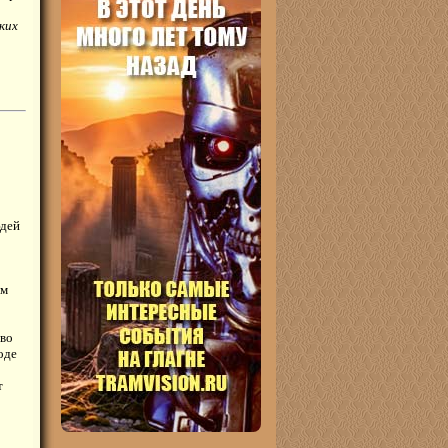
ких
юдей
ом
 во
оде
т