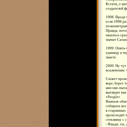
Кстати, о ше
создателей ф
1998. Вроде 
если 1998 ра
полнометражн
Правда, пото
нашлось сраз
значит Сатан
1999. Опять-
единицу к че
знаете.
2000. Ну тут
исключение. 
Сюжет проист
вере, берет 
миссию пытае
выглядит как
«People».
Вначале обыч
собирать все
в старинных 
происходит и
стеклянку с 
- Изыди, ты,