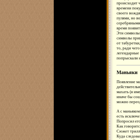
происходит ч
времени пок
своего вождя
пулями, но в
серебряными 
время появит
Эти символы 
символы прин
от табуретки
то, ради чег
легендарные 
попрыскали и
Маньяки
Появление ма
действительн
махать (я им
иначе бы сош
можно переод
А с маньяком
есть исключе
Попросил его
Как говоритс
Сюжет трилле
Куда следова