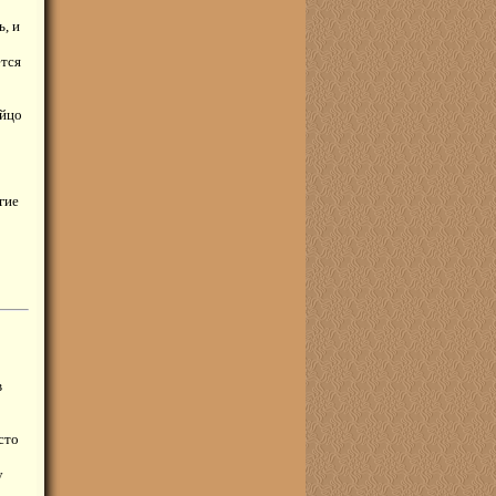
ь, и
ется
яйцо
гие
в
сто
у