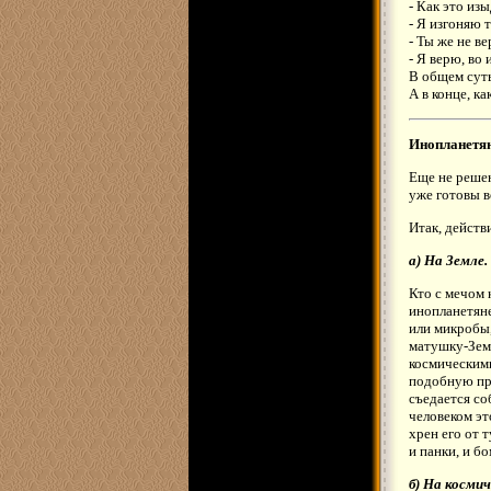
- Как это из
- Я изгоняю 
- Ты же не ве
- Я верю, во 
В общем суть
А в конце, ка
Инопланетя
Еще не решен
уже готовы в
Итак, действ
а) На Земле.
Кто с мечом 
инопланетяне
или микробы,
матушку-Зем
космическими
подобную пре
съедается со
человеком эт
хрен его от 
и панки, и б
б) На космич