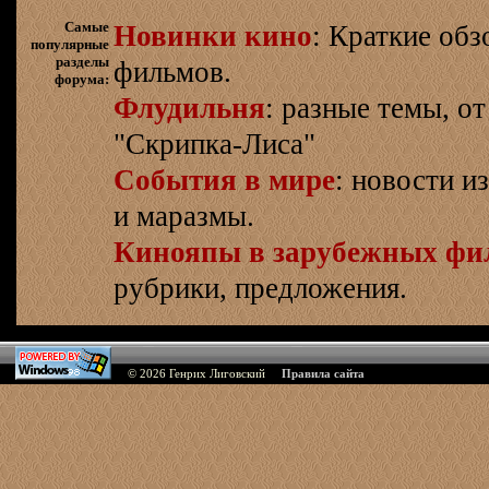
Самые
Новинки кино
: Краткие об
популярные
разделы
фильмов.
форума:
Флудильня
: разные темы, о
"Скрипка-Лиса"
События в мире
: новости и
и маразмы.
Кинояпы в зарубежных фи
рубрики, предложения.
© 2026
Генрих Лиговский
Правила сайта