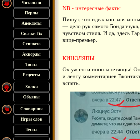
Читальня
NB - интересные факты
Перлы
Пишут, что идеально завязанны
Анекдоты
— дело рук самого Бондарчука
чувством стиля. И да, здесь Г
Сказки-fix
вице-премьер.
Стишата
Аккорды
КИНОЛЯПЫ
Тосты
Ох уж енти инопланетянцы! Он
Рецепты
и ленту комментариев Вконтакт
вспять.
Холки
Объявы
Словарник
Игры слов
Тесты