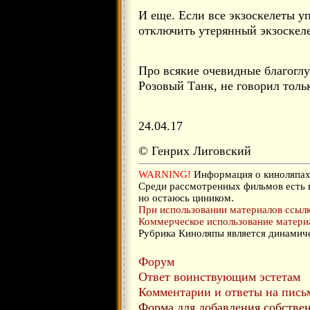
И еще. Если все экзоскелеты уп
отключить утерянный экзоскеле
Про всякие очевидные благоглу
Розовый Танк, не говорил толь
24.04.17
© Генрих Лиговский
WARNING!
Информация о киноляпах 
Среди рассмотренных фильмов есть 
но остаюсь циником.
При использовании материалов ссылка
Коммерческое использование материа
Рубрика Киноляпы является динамиче
Форум
Ответ воинствующим эстетам
Комментарии и ответы на письм
Форма для добавления собстве