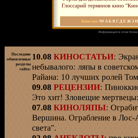
Глоссарий терминов кино "Кин
Киноляп:
N#
А
Б
В
Г
Д
Е
Ж
З
И
Информация в этом блоке
Последние
10.08
КИНОСТАТЬИ
: Экра
обновленные
разделы
небывалого: ляпы в советско
сайта:
Райана: 10 лучших ролей Том
09.08
РЕЦЕНЗИИ
: Пинокки
Это хит! Зловещие мертвецы:
07.08
КИНОЛЯПЫ
: Ограби
Вершина. Ограбление в Лос-
света".