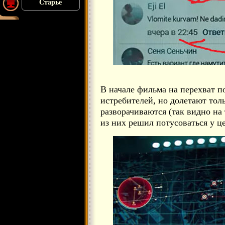
Старье
В начале фильма на перехват 
истребителей, но долетают тол
разворачиваются (так видно на 
из них решил потусоваться у це