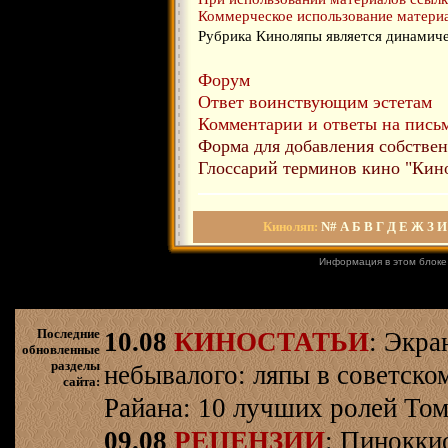
Коммерческое использование материа
Рубрика Киноляпы является динамиче
Форум
Ответ воинствующим эстетам
Комментарии и ответы на письм
Форма для добавления собстве
Глоссарий терминов кино "Кин
Киноляп:
N#
А
Б
В
Г
Д
Е
Ж
З
И
Информация в этом блоке
Последние
10.08
КИНОСТАТЬИ
: Экра
обновленные
разделы
небывалого: ляпы в советско
сайта:
Райана: 10 лучших ролей Том
09.08
РЕЦЕНЗИИ
: Пинокки