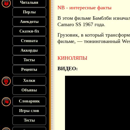
Читальня
NB - интересные факты
Перлы
В этом фильме Бамблби изначал
Анекдоты
Camaro SS 1967 года.
Сказки-fix
Грузовик, в который трансфор
фильме, — тюнингованный West
Стишата
Аккорды
КИНОЛЯПЫ
Тосты
ВИДЕО:
Рецепты
Холки
Объявы
Словарник
Игры слов
Тесты