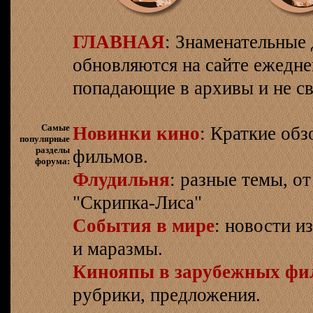
ГЛАВНАЯ
: Знаменательные 
обновляются на сайте ежеднев
попадающие в архивы и не св
Самые
Новинки кино
: Краткие об
популярные
разделы
фильмов.
форума:
Флудильня
: разные темы, о
"Скрипка-Лиса"
События в мире
: новости и
и маразмы.
Кинояпы в зарубежных фи
рубрики, предложения.