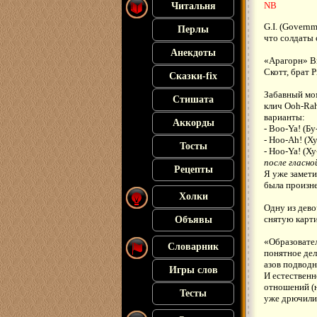
NB
Читальня
G.I. (Govern
Перлы
что солдаты 
Анекдоты
«Арагорн» В
Скотт, брат 
Сказки-fix
Забавный мом
Стишата
клич Ooh-Rah
варианты:
Аккорды
- Boo-Ya! (Бу
- Hoo-Ah! (Ху
Тосты
- Hoo-Ya! (Ху
после гласно
Рецепты
Я уже замети
была произне
Холки
Одну из дево
снятую карти
Объявы
«Образовател
Словарник
понятное дел
азов подводн
Игры слов
И естественн
отношений (н
Тесты
уже дрючили