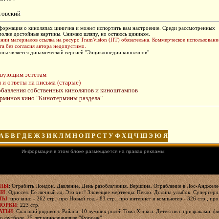
говский
ормация о киноляпах цинична и может испортить вам настроение. Среди рассмотренных
полне достойные картины. Снимаю шляпу, но остаюсь циником.
нии материалов ссылка на ресурс TramVision (ПТ) обязательна. Коммерческое использовани
та без согласия автора недопустимо.
пы является динамической версией "Энциклопедии киноляпов".
твующим эстетам
и ответы на письма (старые)
обавления собственных киноляпов и киноштампов
ерминов кино "Кинотермины раздела"
А
Б
В
Г
Д
Е
Ж
З
И
К
Л
М
Н
О
П
Р
С
Т
У
Ф
Х
Ц
Ч
Ш
Э
Ю
Я
Информация в этом блоке размещается на правах рекламы:
ЯПЫ
: Ограбить Лондон. Давление. День разоблачения. Вершина. Ограбление в Лос-Анджелес
ИИ
: Одиссея. Ее личный ад. Это хит! Зловещие мертвецы: Пекло. Долина улыбок. Супергёрл
ТЫ
: про кино - 262 стр., про Новый год - 83 стр., про интернет и компьютер - 326 стр., про
МОРКИ
: 223 стр.
АТЬИ
: Спасший рядового Райана: 10 лучших ролей Тома Хэнкса. Детектив с призраками: фи
о футболе. 25 лет кинофраншизе "Форсаж".