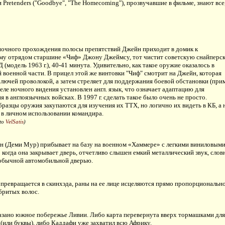
и Pretenders ("Goodbye", "The Homecoming"), прозвучавшие в фильме, знают все
 ночного прохождения полосы препятствий Джейн приходит в домик к
у отрядом старшине «Чиф» Джону Джеймсу, тот чистит советскую снайперс
 (модель 1963 г.), 40-41 минута. Удивительно, как такое оружие оказалось в
военной части. В прицел этой же винтовки "Чиф" смотрит на Джейн, которая
олючей проволокой, а затем стреляет для поддержания боевой обстановки (прим
целе ночного видения установлен англ. язык, что означает адаптацию для
я в англоязычных войсках. В 1997 г. сделать такое было очень не просто.
разцы оружия закупаются для изучения их ТТХ, но логично их видеть в КБ, а 
 в личном использовании командира.
 to
VelSatis
)
н (Деми Мур) прибывает на базу на военном «Хаммере» с легкими виниловым
 когда она закрывает дверь, отчетливо слышен емкий металлический звук, слов
 обычной автомобильной дверью.
превращается в скинхэда, раны на ее лице исцеляются прямо пропорциональн
бритых волос.
азано южное побережье Ливии. Либо карта перевернута вверх тормашками для
(или буквы), либо Каддафи уже захватил всю Африку.