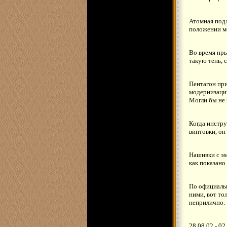
Атомная подл
положении ме
Во время пры
такую тень, 
Пентагон при
модернизации
Могли бы не 
Когда инстру
винтовки, он
Нашивки с эм
как показано
По официальн
ними, вот то
неприлично.
28.08.02 - 02