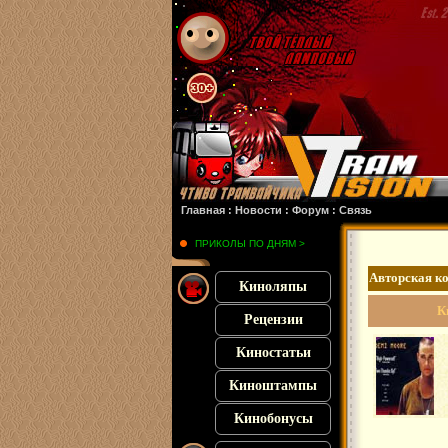
: :
Грешники
: :
Бегущий человек
: :
Зверопоезд
: :
Злая 2
: :
Похищенная
: :
Фра
Главная
:
Новости
:
Форум
:
Связь
ПРИКОЛЫ ПО ДНЯМ >
Авторская 
Киноляпы
К
Рецензии
Киностатьи
Киноштампы
Кинобонусы