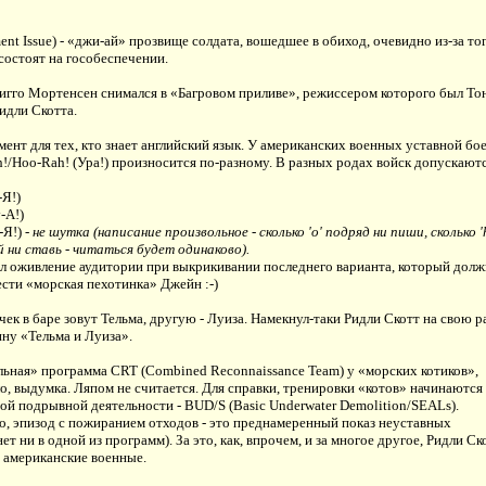
ment Issue) - «джи-ай» прозвище солдата, вошедшее в обиход, очевидно из-за тог
состоят на гособеспечении.
игго Мортенсен снимался в «Багровом приливе», режиссером которого был То
Ридли Скотта.
ент для тех, кто знает английский язык. У американских военных уставной бо
!/Hoo-Rah! (Ура!) произносится по-разному. В разных родах войск допускают
-Я!)
-А!)
-Я!)
- не шутка (написание произвольное - сколько 'о' подряд ни пиши, сколько '
й ни ставь - читаться будет одинаково).
л оживление аудитории при выкрикивании последнего варианта, который долж
сти «морская пехотинка» Джейн :-)
чек в баре зовут Тельма, другую - Луиза. Намекнул-таки Ридли Скотт на свою р
ну «Тельма и Луиза».
ьная» программа CRT (Combined Reconnaissance Team) у «морских котиков»,
о, выдумка. Ляпом не считается. Для справки, тренировки «котов» начинаются 
ой подрывной деятельности - BUD/S (Basic Underwater Demolition/SEALs).
о, эпизод с пожиранием отходов - это преднамеренный показ неуставных
ет ни в одной из программ). За это, как, впрочем, и за многое другое, Ридли Ск
 американские военные.