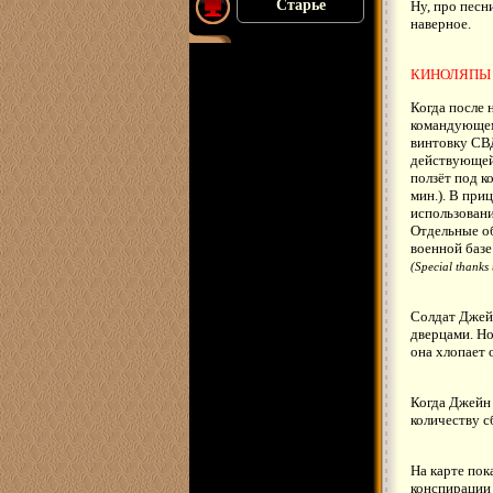
Старье
Ну, про песн
наверное.
КИНОЛЯПЫ
Когда после
командующем
винтовку СВД
действующей 
ползёт под к
мин.). В при
использовани
Отдельные об
военной базе
(Special thanks
Солдат Джей
дверцами. Но
она хлопает
Когда Джейн 
количеству с
На карте пок
конспирации 