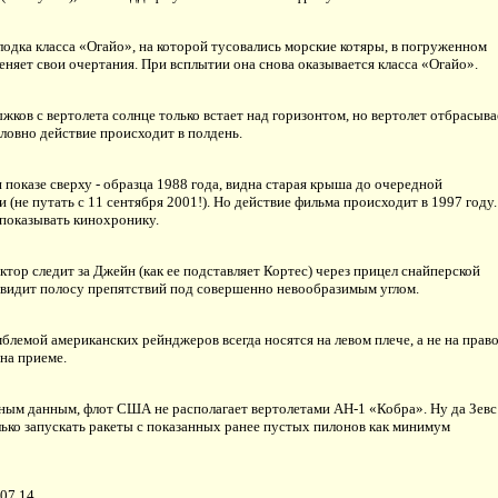
одка класса «Огайо», на которой тусовались морские котяры, в погруженном
няет свои очертания. При всплытии она снова оказывается класса «Огайо».
жков с вертолета солнце только встает над горизонтом, но вертолет отбрасыва
словно действие происходит в полдень.
 показе сверху - образца 1988 года, видна старая крыша до очередной
 (не путать с 11 сентября 2001!). Но действие фильма происходит в 1997 году.
показывать кинохронику.
ктор следит за Джейн (как ее подставляет Кортес) через прицел снайперской
 видит полосу препятствий под совершенно невообразимым углом.
блемой американских рейнджеров всегда носятся на левом плече, а не на право
 на приеме.
ым данным, флот США не располагает вертолетами AH-1 «Кобра». Ну да Зевс
лько запускать ракеты с показанных ранее пустых пилонов как минимум
.07.14