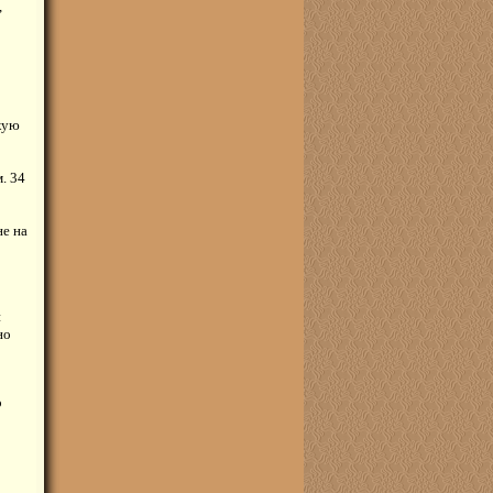
,
кую
. 34
не на
и
но
о