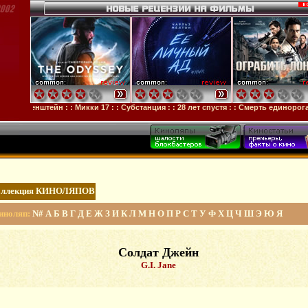
нкенштейн
: :
Микки 17
: :
Субстанция
: :
28 лет спустя
: :
Смерть единорога
: :
Ор
коллекция КИНОЛЯПОВ
иноляп:
N#
А
Б
В
Г
Д
Е
Ж
З
И
К
Л
М
Н
О
П
Р
С
Т
У
Ф
Х
Ц
Ч
Ш
Э
Ю
Я
Солдат Джейн
G.I. Jane