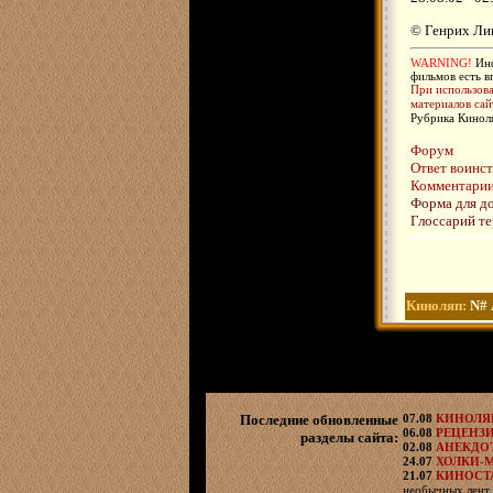
© Генрих Ли
WARNING!
Инф
фильмов есть в
При использова
материалов сай
Рубрика Киноля
Форум
Ответ воинс
Комментарии 
Форма для д
Глоссарий т
Киноляп:
N#
Последние обновленные
07.08
КИНОЛ
06.08
РЕЦЕНЗ
разделы сайта:
02.08
АНЕКДО
24.07
ХОЛКИ-
21.07
КИНОСТ
необычных лент 