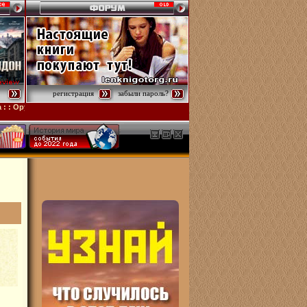
регистрация
забыли пароль?
удия
: :
Компьютерные анекдоты - страница 326