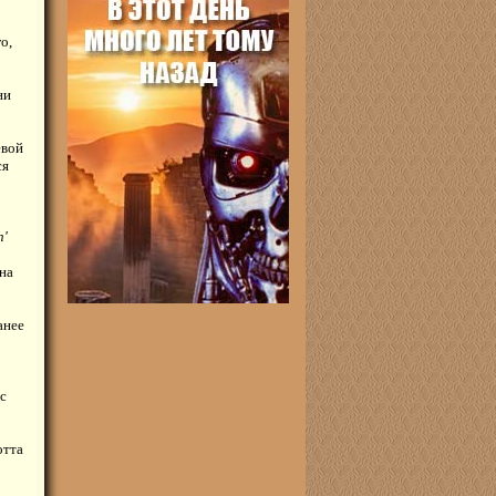
о,
ни
евой
ся
h'
на
анее
с
отта