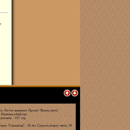
е
е. Почти знаменит. Проект "Конец света".
. Иллюзия убийства.
 рекламу - 197 стр.
льму "Страшилы" - 30 лет. Страсти вокруг мяча: 10