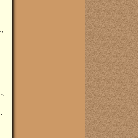
ет
м,
 с