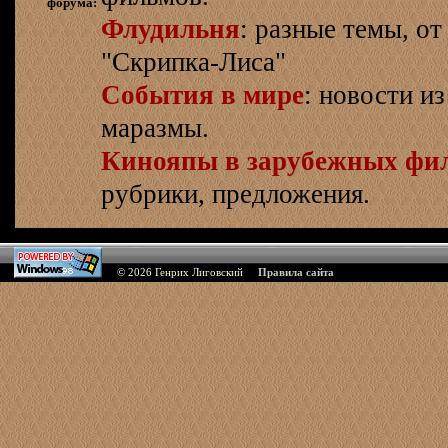
форума:
Флудильня
: разные темы, о
"Скрипка-Лиса"
События в мире
: новости и
маразмы.
Кинояпы в зарубежных фи
рубрики, предложения.
© 2026
Генрих Лиговский
Правила сайта