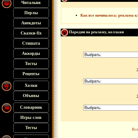
Читальня
Перлы
Как все начиналось: реклама к
Анекдоты
Пародии на рекламу, коллажи
Сказки-fix
Стишата
Аккорды
Тосты
Рецепты
Холки
Объявы
Словарник
Игры слов
Тесты
Все