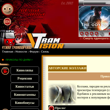
кенштейн
: :
Микки 17
: :
Субстанция
: :
28 лет спустя
: :
Смерть единорога
: :
Ору
Главная
:
Новости
:
Форум
:
Связь
ПРИКОЛЫ ПО ДНЯМ >
АВТОРСКИЕ КОЛЛАЖИ
Киноляпы
Прико
Рецензии
Киностатьи
Коллажи, пародии на реклам
просмотры телепередач (с
Вдобавок к рекламным ко
Киноштампы
постеров к популярным ф
Кинобонусы
Пролог