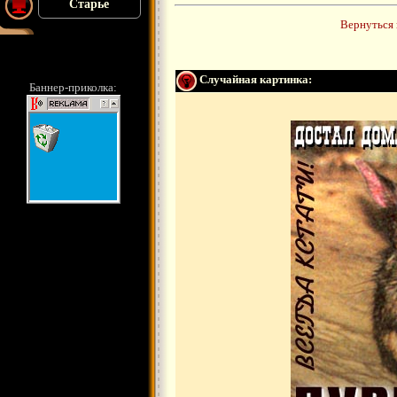
Старье
Вернуться 
Случайная картинка:
Баннер-приколка: