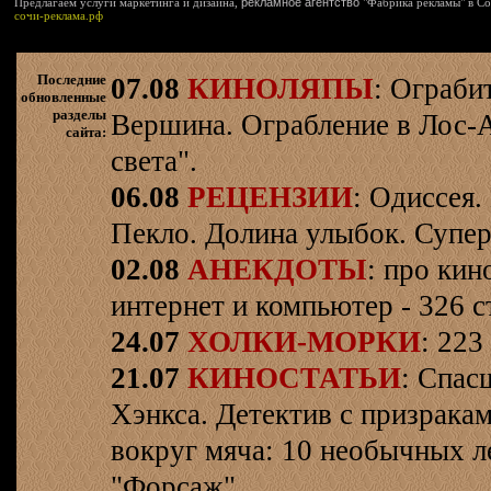
Предлагаем услуги маркетинга и дизайна,
рекламное агентство
"Фабрика рекламы" в Со
сочи-реклама.рф
Последние
07.08
КИНОЛЯПЫ
: Ограби
обновленные
разделы
Вершина. Ограбление в Лос-
сайта:
света".
06.08
РЕЦЕНЗИИ
: Одиссея.
Пекло. Долина улыбок. Супер
02.08
АНЕКДОТЫ
: про кин
интернет и компьютер - 326 ст
24.07
ХОЛКИ-МОРКИ
: 223
21.07
КИНОСТАТЬИ
: Спас
Хэнкса. Детектив с призрака
вокруг мяча: 10 необычных л
"Форсаж".