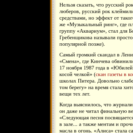
Нельзя сказать, что русский р
люберов, русский рок клейми
средствами, но эффект от тако
же «Музыкальный ринг», где пл
группу «Аквариум», стал для Б
Гребенщикова называли просто 
популярной позже).
Самый громкий скандал в Ленин
«Смена», где Кинчева обвинил
17 ноября 1987 года в «Юбилей
косой челкой» (
скан газеты в к
школах Питера. Довольно слабе
том берегу» на время стала хит
вещи тех лет.
Когда выяснилось, что журнали
он даже не читал финальную ве
«Следующая песня посвящается
в зале... а также ментам и про
масла в огонь. «Алиса» стала 