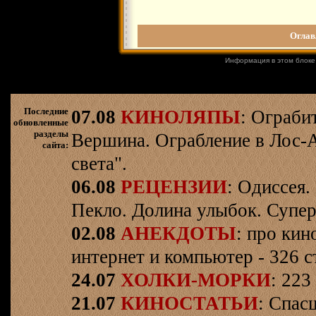
Оглав
Информация в этом блоке
Последние
07.08
КИНОЛЯПЫ
: Ограби
обновленные
разделы
Вершина. Ограбление в Лос-
сайта:
света".
06.08
РЕЦЕНЗИИ
: Одиссея.
Пекло. Долина улыбок. Супер
02.08
АНЕКДОТЫ
: про кин
интернет и компьютер - 326 ст
24.07
ХОЛКИ-МОРКИ
: 223
21.07
КИНОСТАТЬИ
: Спас