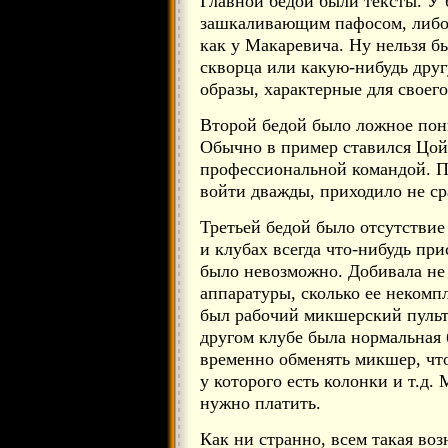
Главной бедой были тексты. У 
зашкаливающим пафосом, либо 
как у Макаревича. Ну нельзя бы
скворца или какую-нибудь дру
образы, характерные для своег
Второй бедой было ложное пон
Обычно в пример ставился Цой 
профессиональной командой. По
войти дважды, приходило не ср
Третьей бедой было отсутствие
и клубах всегда что-нибудь при
было невозможно. Добивала не 
аппаратуры, сколько ее некомп
был рабочий микшерский пульт,
другом клубе была нормальная 
временно обменять микшер, что
у которого есть колонки и т.д. 
нужно платить.
Как ни странно, всем такая воз