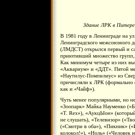
Здание ЛРК в Питере 
В 1981 году в Ленинграде на ул
Ленинградского межсоюзного д
(ЛМДСТ) открылся первый и са
приютивший множество групп, 
Как минимум четыре из них вы 
«Аквариум» и «ДДТ». Пятой м
«Наутилус-Помпилиус» из Сверд
причисляли к ЛРК (формально о
как и «Чайф»).
Чуть менее популярными, но н
«Зоопарк» Майка Науменко («Б
«T. Rex»), «АукцЫон» (который
не слушать), «Телевизор» («Тв
(«Смотри в оба»), «Пикник» (
колокол!»), «Ноль» («Человек 