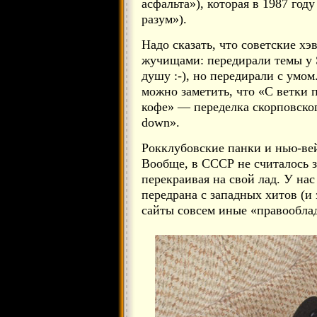
асфальта»), которая в 1987 год
разум»).
Надо сказать, что советские х
жучищами: передирали темы у S
душу :-), но передирали с умом
можно заметить, что «С ветки
кофе» — переделка скорповског
down».
Рокклубовские панки и нью-вей
Вообще, в СССР не считалось з
перекраивая на свой лад. У нас
передрана с западных хитов (и з
сайты совсем иные «правооблад