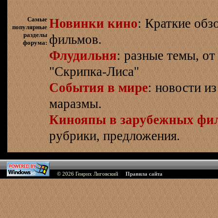
Самые
Новинки кино
: Краткие об
популярные
разделы
фильмов.
форума:
Флудильня
: разные темы, о
"Скрипка-Лиса"
События в мире
: новости и
маразмы.
Кинояпы в зарубежных фи
рубрики, предложения.
© 2026
Генрих Лиговский
Правила сайта