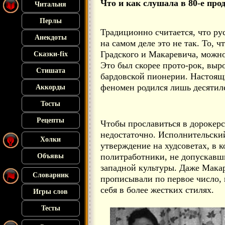
Что и как слушала в 80-е про
Читальня
Перлы
Традиционно считается, что рус
Анекдоты
на самом деле это не так. То, 
Градского и Макаревича, можно
Сказки-fix
Это был скорее прото-рок, вы
Стишата
бардовской пионерии. Настоящ
феномен родился лишь десятиле
Аккорды
Тосты
Рецепты
Чтобы прославиться в дорокерс
недостаточно. Исполнительски
Холки
утверждение на худсоветах, в 
политработники, не допускавш
Объявы
западной культуры. Даже Мака
Словарник
прописывали по первое число, 
себя в более жестких стилях.
Игры слов
Тесты