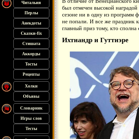
В отличие от Венецианского ки
Читальня
был отмечен высокой наградой 
Перлы
сезоне ни в одну из программ 
не попали. И все же праздник 
Анекдоты
главный приз тому, кто сполна 
Сказки-fix
Ихтиандр и Гуттиэре
Стишата
Аккорды
Тосты
Рецепты
Холки
Объявы
Словарник
Игры слов
Тесты