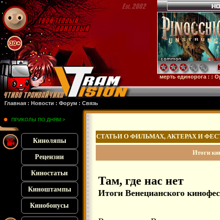
ейн
: :
Микки 17
: :
Субстанция
: :
28 лет спустя
: :
Смерть единорога
: :
Орудия
: 
Главная
:
Новости
:
Форум
:
Связь
ПРИКОЛЫ ПО ДНЯМ >
СТАТЬИ О ФИЛЬМАХ, АКТЕРАХ И ФЕ
Киноляпы
Итоги ки
Рецензии
Киностатьи
Там, где нас нет
Киноштампы
Итоги Венецианского кинофе
Кинобонусы