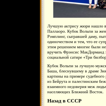
Лучшую актрису жюри нашло в
Паллаоро. Кубок Вольпи за же
Рэмплинг, сыгравшей даму, пы
одиночеством и тем, что ее су
этим решением многие были не
вручить Фрэнсис МакДорманд з
социальной сатире «Три билбор
Кубок Вольпи за лучшую мужс
Баша, блеснувшему в драме Зи
картины на примере судебного
из Бейрута и палестинским бе
взаимного недоверия меж людьм
населяющих Ближний Восток.
Назад в СССР