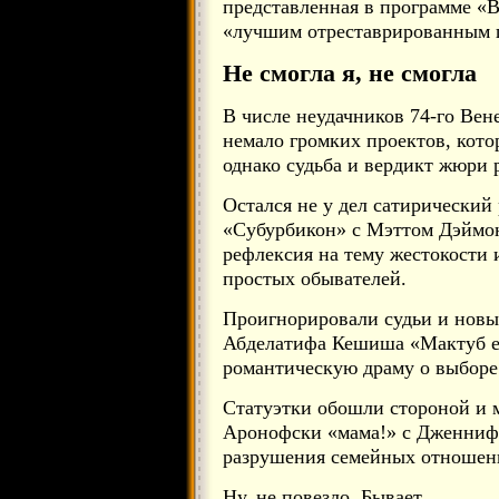
представленная в программе «В
«лучшим отреставрированным ш
Не смогла я, не смогла
В числе неудачников 74-го Вен
немало громких проектов, кото
однако судьба и вердикт жюри 
Остался не у дел сатирически
«Субурбикон» с Мэттом Дэймон
рефлексия на тему жестокости
простых обывателей.
Проигнорировали судьи и новы
Абделатифа Кешиша «Мактуб ес
романтическую драму о выборе
Статуэтки обошли стороной и 
Аронофски «мама!» с Дженниф
разрушения семейных отношен
Ну, не повезло. Бывает.