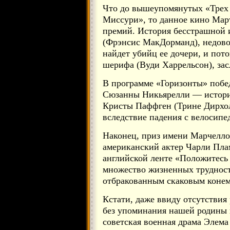
Что до вышеупомянутых «Трех 
Миссури», то данное кино Март
премий. История бесстрашной 
(Фрэнсис МакДорманд), недово
найдет убийц ее дочери, и по
шерифа (Вуди Харрельсон), зас
В программе «Горизонты» побед
Сюзанны Никьярелли — истори
Кристы Паффген (Трине Дирхоль
вследствие падения с велосипе
Наконец, приз имени Марчелло
американский актер Чарли Пла
английской ленте «Положитесь
множество жизненных трудност
отбракованным скаковым конем
Кстати, даже ввиду отсутствия 
без упоминания нашей родины 
советская военная драма Элема