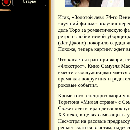
Старье
Итак, «Золотой лев» 74-го Вен
«лучший фильм» получил пере
дель Торо за романтическую ф
ретро о любви немой уборщицы
(Дат Джонс) покорило сердца ж
Похоже, теперь картину ждет 
Что касается гран-при жюри, ег
«Фокстрот». Кино Самузля Маоз
вместе с сослуживцами мается 
время как вокруг них и родите
роковые события.
Кроме того, спецприз жюри уш
Торнтона «Милая страна» с Сэ
Сюжет ленты вращается вокруг 
XX века, в целях самозащиты у
Несмотря на расовые предрассу
решает сдаться властям, надеяс