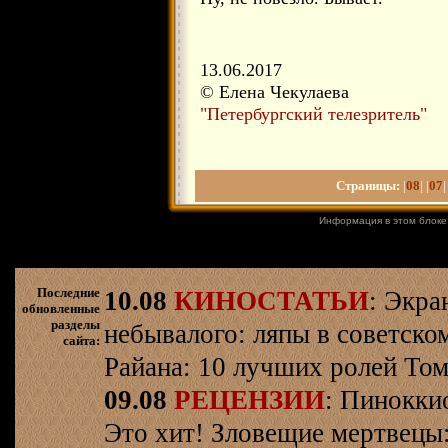
13.06.2017
© Елена Чекулаева
"Петербургский телезритель"
Страницы:
|
08
| |
07
|
Информация в этом блоке
Последние
10.08
КИНОСТАТЬИ
: Экра
обновленные
разделы
небывалого: ляпы в советско
сайта:
Райана: 10 лучших ролей Том
09.08
РЕЦЕНЗИИ
: Пинокки
Это хит! Зловещие мертвецы: