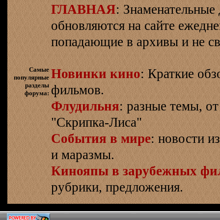
ГЛАВНАЯ
: Знаменательные 
обновляются на сайте ежеднев
попадающие в архивы и не св
Самые
Новинки кино
: Краткие об
популярные
разделы
фильмов.
форума:
Флудильня
: разные темы, о
"Скрипка-Лиса"
События в мире
: новости и
и маразмы.
Кинояпы в зарубежных фи
рубрики, предложения.