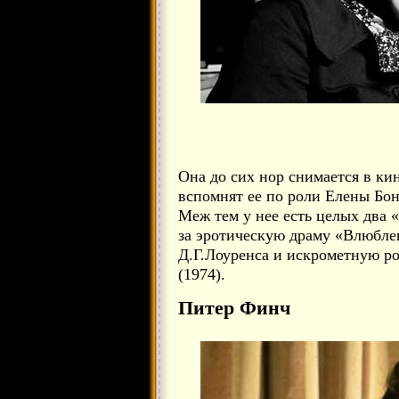
Она до сих нор снимается в ки
вспомнят ее по роли Елены Бон
Меж тем у нее есть целых два
за эротическую драму «Влюбле
Д.Г.Лоуренса и искрометную 
(1974).
Питер Финч