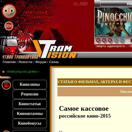
тейн
: :
Микки 17
: :
Субстанция
: :
28 лет спустя
: :
Смерть единорога
: :
Орудия
Главная
:
Новости
:
Форум
:
Связь
ПРИКОЛЫ ПО ДНЯМ >
СТАТЬИ О ФИЛЬМАХ, АКТЕРАХ И ФЕ
Киноляпы
Около
Рецензии
Киностатьи
Самое кассовое
Киноштампы
российское кино-2015
Кинобонусы