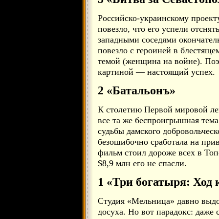
Российско-украинскому проекту
повезло, что его успели отснят
западными соседями окончател
повезло с героиней в блестящ
темой (женщина на войне). Поэ
картиной — настоящий успех.
2 «Батальонъ»
К столетию Первой мировой ле
все та же беспроигрышная тем
судьбы дамского добровольческ
безошибочно сработала на при
фильм стоил дороже всех в Топ
$8,9 млн его не спасли.
1 «Три богатыря: Ход
Студия «Мельница» давно выд
досуха. Но вот парадокс: даж