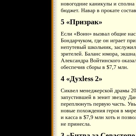
новогодние каникулы и сполна
бюджет. Навар в прокате состав
5 «Призрак»
Если «Воин» вызвал общие нас
Бондарчуком, где он играет пр
непутевый школьник, заслужил
зрителей. Баланс юмора, экшна
Александра Войтинского оказа
обеспечив сборы в $7,7 млн.
4 «Дyxless 2»
Сиквел менеджерской драмы 20
запустившей в зенит звезду Да
переплюнуть первую часть. Увы
новые похождения героя в мир
и касса в $7,9 млн хоть и позв
не принесла.
3 «Битва за Севастопо