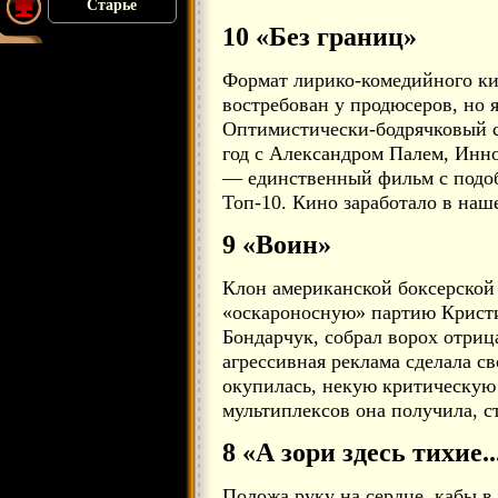
Старье
10 «Без границ»
Формат лирико-комедийного ки
востребован у продюсеров, но 
Оптимистически-бодрячковый 
год с Александром Палем, Инн
— единственный фильм с подо
Топ-10. Кино заработало в наш
9 «Воин»
Клон американской боксерской 
«оскароносную» партию Кристи
Бондарчук, собрал ворох отриц
агрессивная реклама сделала св
окупилась, некую критическую
мультиплексов она получила, с
8 «А зори здесь тихие..
Положа руку на сердце, кабы в