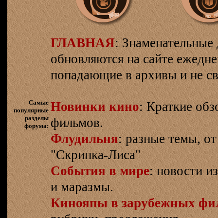
ГЛАВНАЯ
: Знаменательные 
обновляются на сайте ежеднев
попадающие в архивы и не св
Самые
Новинки кино
: Краткие об
популярные
разделы
фильмов.
форума:
Флудильня
: разные темы, о
"Скрипка-Лиса"
События в мире
: новости и
и маразмы.
Кинояпы в зарубежных фи