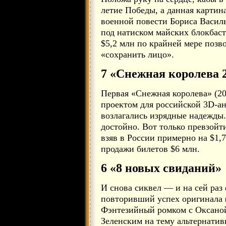
летие Победы, а данная картин
военной повести Бориса Василь
под натиском майских блокбаст
$5,2 млн по крайней мере позв
«сохранить лицо».
7 «Снежная королева 
Первая «Снежная королева» (20
проектом для российской 3D-ан
возлагались изрядные надежды.
достойно. Вот только превзойт
взяв в России примерно на $1,
продажи билетов $6 млн.
6 «8 новых свиданий»
И снова сиквел — и на сей раз 
повторивший успех оригинала (
Фэнтезийный ромком с Оксан
Зеленским на тему альтернатив