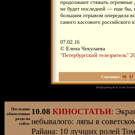
продолжают стяжать огромные д
не будет последней — еще бы, п
большим отрывом опередила все
самого кассового российского к
07.02.16
© Елена Чекулаева
"Петербургский телезритель" 2
Страницы:
|
08
| |
07
|
Информация в этом блоке
Последние
10.08
КИНОСТАТЬИ
: Экра
обновленные
разделы
небывалого: ляпы в советско
сайта:
Райана: 10 лучших ролей Том