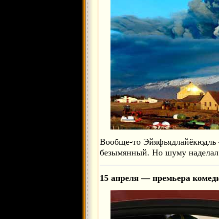
Вообще-то Эйяфьядлайёкюдль —
безымянный. Но шуму наделал
15 апреля — премьера комед