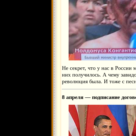
Не секрет, что у нас в России 
них получилось. А чему завидо
революция была. И тоже с песн
8 апреля — подписание догов