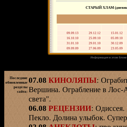
СТАРЫЙ ХЛАМ (дневные 
09.09.13
29.12.12
15.01.12
16.10.10
25.09.10
05.09.10
31.01.10
29.01.10
30.12.09
09.09.09
27.06.09
23.05.09
Информация в этом блоке
Последние
07.08
КИНОЛЯПЫ
: Ограби
обновленные
разделы
Вершина. Ограбление в Лос-
сайта:
света".
06.08
РЕЦЕНЗИИ
: Одиссея.
Пекло. Долина улыбок. Супер