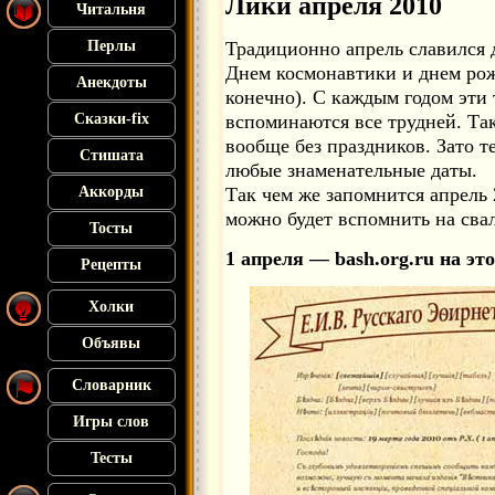
Лики апреля 2010
Читальня
Перлы
Традиционно апрель славился
Днем космонавтики и днем рож
Анекдоты
конечно). С каждым годом эти
Сказки-fix
вспоминаются все трудней. Так
вообще без праздников. Зато 
Стишата
любые знаменательные даты.
Аккорды
Так чем же запомнится апрель 
можно будет вспомнить на свал
Тосты
1 апреля — bash.org.ru на эт
Рецепты
Холки
Объявы
Словарник
Игры слов
Тесты