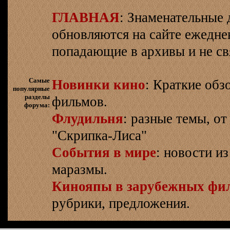
ГЛАВНАЯ
: Знаменательные 
обновляются на сайте ежеднев
попадающие в архивы и не св
Самые
Новинки кино
: Краткие об
популярные
разделы
фильмов.
форума:
Флудильня
: разные темы, о
"Скрипка-Лиса"
События в мире
: новости и
маразмы.
Кинояпы в зарубежных фи
рубрики, предложения.