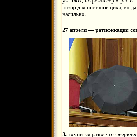
уж плох, но режиссер огреб о
позор для постановщика, когда
насильно.
27 апреля — ратификация со
Запомнится разве что феериче