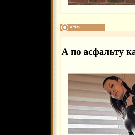
47930
А по асфальту ка