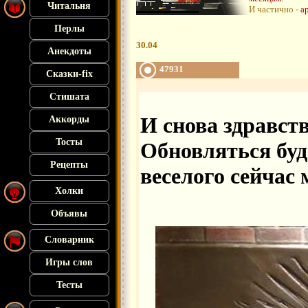
Читальня
И частично -
а
Перлы
30.04
Анекдоты
47931
Сказки-fix
Стишата
И снова здравст
Аккорды
Тосты
Обновляться буд
Рецепты
веселого сейчас 
Холки
Объявы
Словарник
Игры слов
Тесты