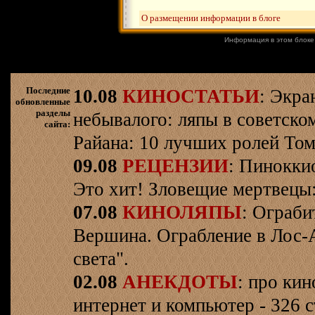
О размещении информации в блоге
Информация в этом блоке
Последние
10.08
КИНОСТАТЬИ
: Экра
обновленные
разделы
небывалого: ляпы в советско
сайта:
Райана: 10 лучших ролей Том
09.08
РЕЦЕНЗИИ
: Пинокки
Это хит! Зловещие мертвецы:
07.08
КИНОЛЯПЫ
: Ограби
Вершина. Ограбление в Лос-
света".
02.08
АНЕКДОТЫ
: про кин
интернет и компьютер - 326 ст