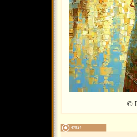
© 
47924