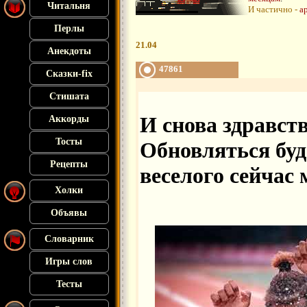
Читальня
И частично -
а
Перлы
21.04
Анекдоты
47861
Сказки-fix
Стишата
И снова здравст
Аккорды
Тосты
Обновляться буд
Рецепты
веселого сейчас 
Холки
Объявы
Словарник
Игры слов
Тесты