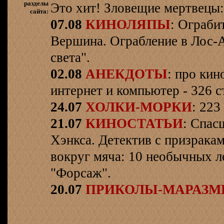
разделы
Это хит! Зловещие мертвецы:
сайта:
07.08
КИНОЛЯПЫ
: Ограби
Вершина. Ограбление в Лос-
света".
02.08
АНЕКДОТЫ
: про кин
интернет и компьютер - 326 ст
24.07
ХОЛКИ-МОРКИ
: 223
21.07
КИНОСТАТЬИ
: Спас
Хэнкса. Детектив с призрака
вокруг мяча: 10 необычных л
"Форсаж".
20.07
ПРИКОЛЫ-МАРАЗ