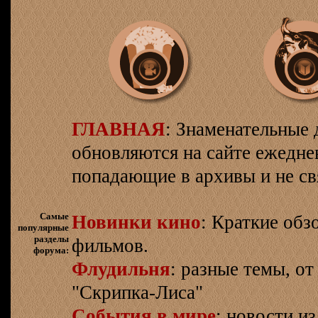
ГЛАВНАЯ
: Знаменательные 
обновляются на сайте ежеднев
попадающие в архивы и не св
Самые
Новинки кино
: Краткие об
популярные
разделы
фильмов.
форума:
Флудильня
: разные темы, о
"Скрипка-Лиса"
События в мире
: новости и